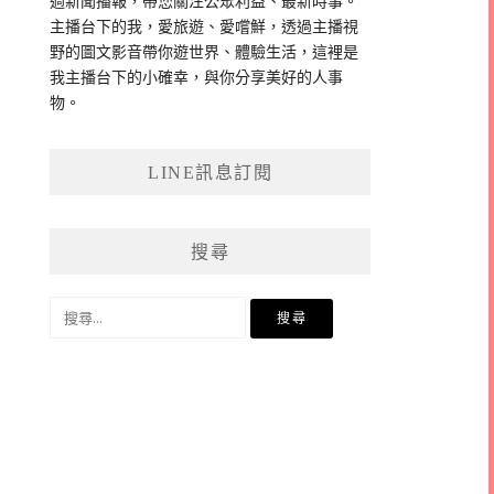
過新聞播報，帶您關注公眾利益、最新時事。
主播台下的我，愛旅遊、愛嚐鮮，透過主播視
野的圖文影音帶你遊世界、體驗生活，這裡是
我主播台下的小確幸，與你分享美好的人事
物。
LINE訊息訂閱
搜尋
搜
尋
關
鍵
字: