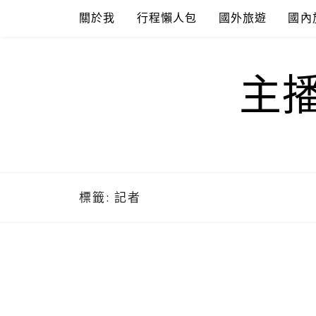
Skip
關於我
行程懶人包
國外旅遊
國內
to
content
主
標籤:
記者