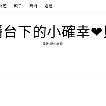
旅遊
親子
時尚
婚禮
播台下的小確幸❤
旅遊.親子.時尚