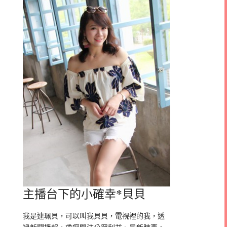
主播台下的小確幸*貝貝
我是連珮貝，可以叫我貝貝，電視裡的我，透