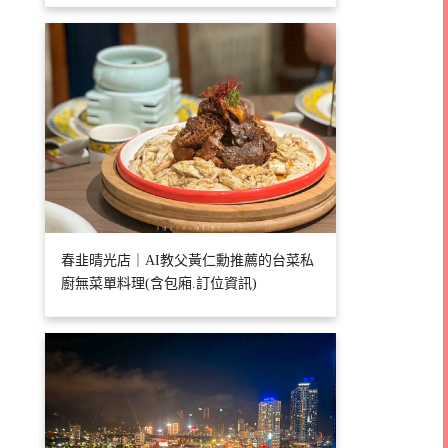
春韭晴光店｜AI教父黃仁勳推薦的台菜私
廚無菜單料理(含包廂.訂位資訊)