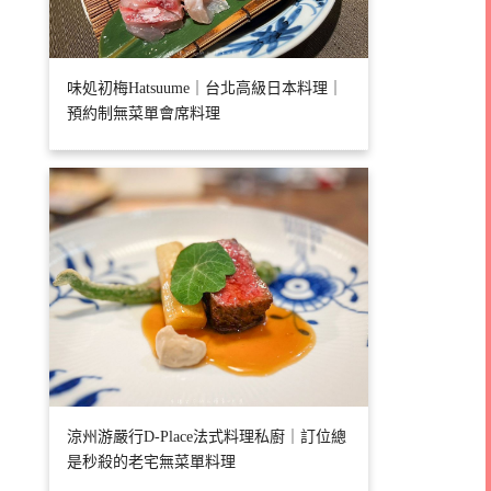
味処初梅Hatsuume｜台北高級日本料理｜
預約制無菜單會席料理
涼州游嚴行D-Place法式料理私廚｜訂位總
是秒殺的老宅無菜單料理