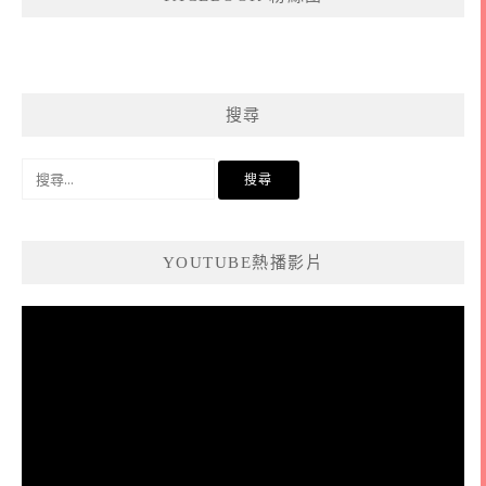
搜尋
搜
尋
關
鍵
YOUTUBE熱播影片
字:
視
訊
播
放
器