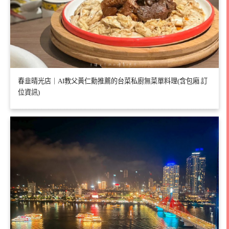
春韭晴光店｜AI教父黃仁勳推薦的台菜私廚無菜單料理(含包廂.訂
位資訊)