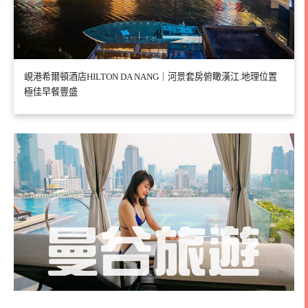
峴港希爾頓酒店HILTON DA NANG｜河景套房俯瞰漢江.地理位置
極佳早餐豐盛