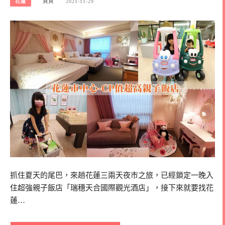
花蓮
貝貝
2021-11-29
抓住夏天的尾巴，來趟花蓮三兩天夜市之旅，已經鎖定一晚入
住超強親子飯店「瑞穗天合國際觀光酒店」，接下來就要找花
蓮…