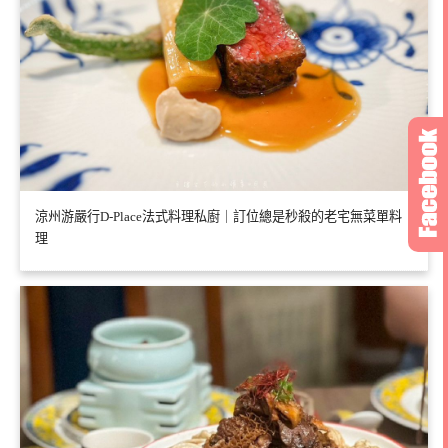
涼州游嚴行D-Place法式料理私廚｜訂位總是秒殺的老宅無菜單料
理