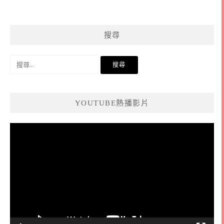
搜尋
搜
尋
關
鍵
YOUTUBE熱播影片
字:
視
訊
播
放
器