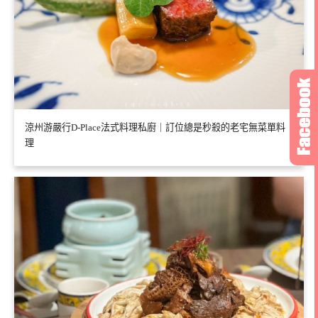
涼州游嚴行D-Place法式料理私廚｜訂位總是秒殺的老宅無菜單料
理