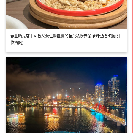
春韭晴光店｜AI教父黃仁勳推薦的台菜私廚無菜單料理(含包廂.訂
位資訊)