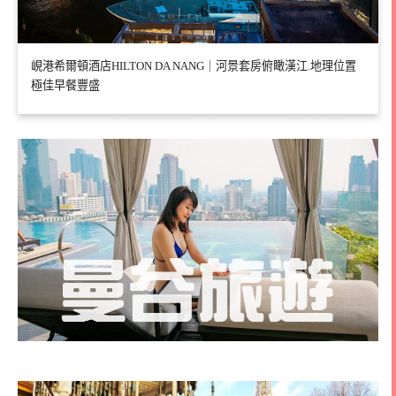
峴港希爾頓酒店HILTON DA NANG｜河景套房俯瞰漢江.地理位置
極佳早餐豐盛