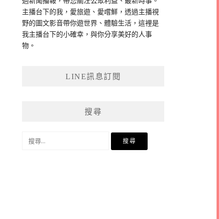
過新聞播報，帶您關注公眾利益、最新時事。
主播台下的我，愛旅遊、愛嚐鮮，透過主播視
野的圖文影音帶你遊世界、體驗生活，這裡是
我主播台下的小確幸，與你分享美好的人事
物。
LINE訊息訂閱
搜尋
搜
尋
關
鍵
字: