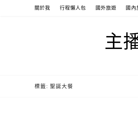
Skip
關於我
行程懶人包
國外旅遊
國內
to
content
主
標籤:
聖誕大餐