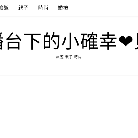
旅遊
親子
時尚
婚禮
播台下的小確幸❤
旅遊.親子.時尚