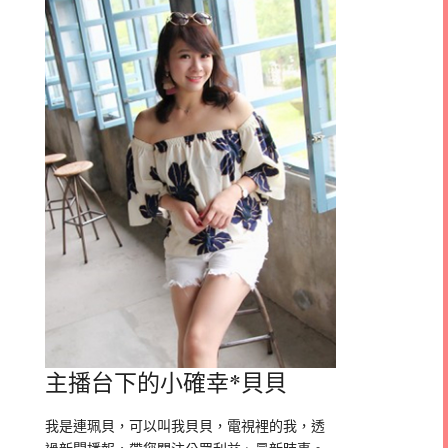
主播台下的小確幸*貝貝
我是連珮貝，可以叫我貝貝，電視裡的我，透