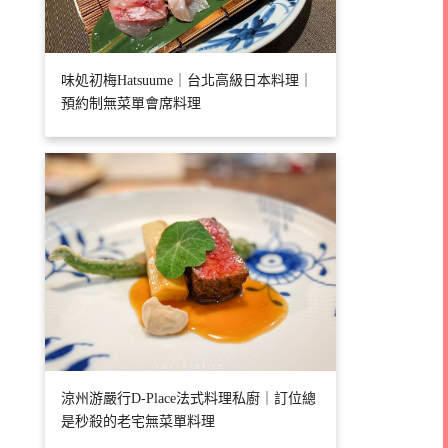
味処初梅Hatsuume｜台北高級日本料理｜
預約制無菜單會席料理
涼州游嚴行D-Place法式料理私廚｜訂位總
是秒殺的老宅無菜單料理