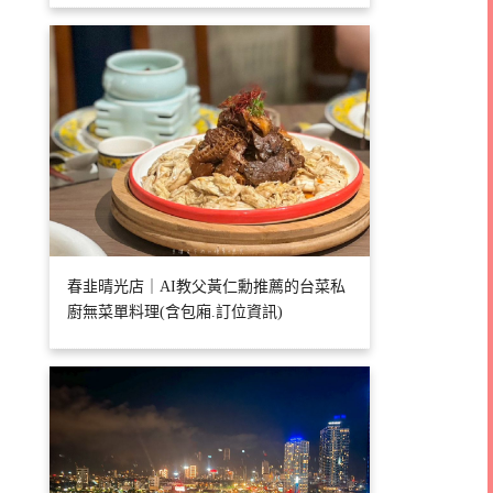
春韭晴光店｜AI教父黃仁勳推薦的台菜私
廚無菜單料理(含包廂.訂位資訊)