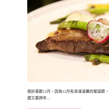
我好喜歡12月，因為12月有浪漫溫馨的聖誕
週又要跨年…