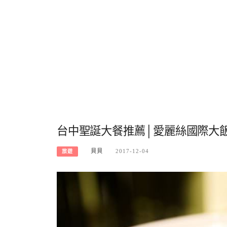
台中聖誕大餐推薦│愛麗絲國際大
貝貝
2017-12-04
旅遊