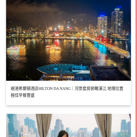
峴港希爾頓酒店HILTON DA NANG｜河景套房俯瞰漢江.地理位置
極佳早餐豐盛