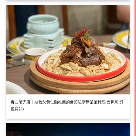
春韭晴光店｜AI教父黃仁勳推薦的台菜私廚無菜單料理(含包廂.訂
位資訊)