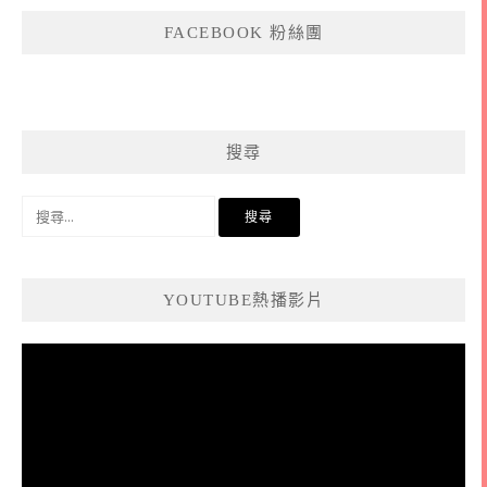
FACEBOOK 粉絲團
搜尋
搜
尋
關
鍵
YOUTUBE熱播影片
字:
視
訊
播
放
器