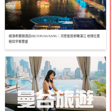
峴港希爾頓酒店HILTON DA NANG｜河景套房俯瞰漢江.地理位置
極佳早餐豐盛