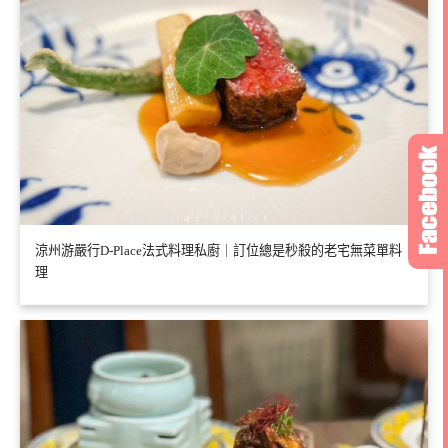
涼州游嚴行D-Place法式料理私廚｜訂位總是秒殺的老宅無菜單料
理