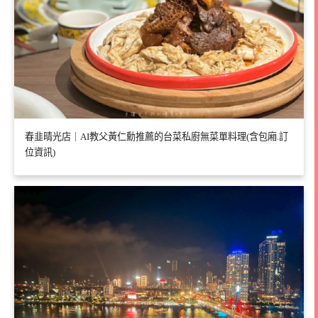
春韭晴光店｜AI教父黃仁勳推薦的台菜私廚無菜單料理(含包廂.訂
位資訊)