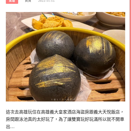
高雄
貝貝
2022-11-15
這次去高雄玩住在高雄義大皇家酒店海盜房跟義大天悅飯店，
房間跟泳池真的太好玩了，為了讓雙寶玩好玩滿所以就不開車
出…