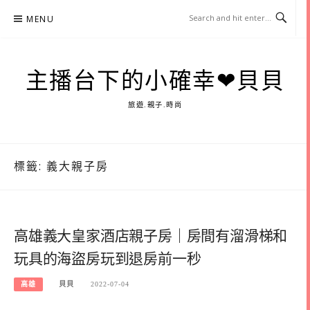
Skip
MENU
to
content
主播台下的小確幸❤貝貝
旅遊.親子.時尚
標籤:
義大親子房
高雄義大皇家酒店親子房｜房間有溜滑梯和
玩具的海盜房玩到退房前一秒
高雄
貝貝
2022-07-04