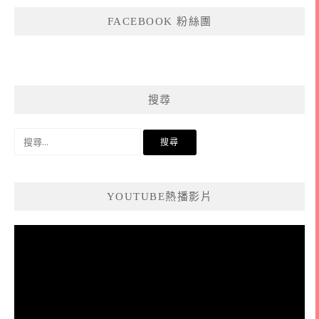
FACEBOOK 粉絲團
搜尋
搜
尋
關
鍵
YOUTUBE熱播影片
字:
視
訊
播
放
器