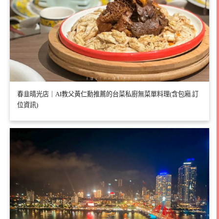
春韭晴光店｜AI教父黃仁勳推薦的台菜私廚無菜單料理(含包廂.訂
位資訊)