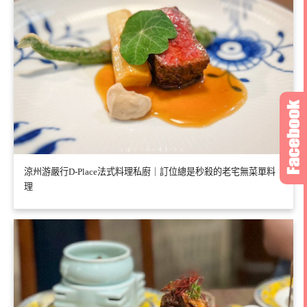
涼州游嚴行D-Place法式料理私廚｜訂位總是秒殺的老宅無菜單料
理