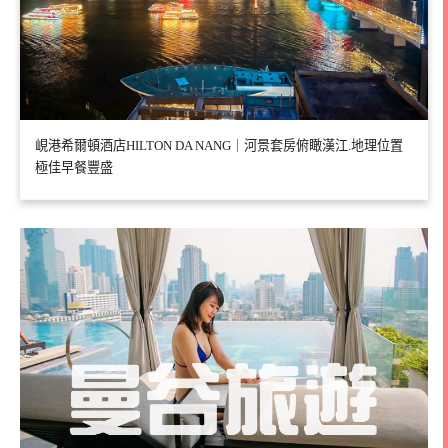
峴港希爾頓酒店HILTON DA NANG｜河景套房俯瞰漢江.地理位置
極佳早餐豐盛