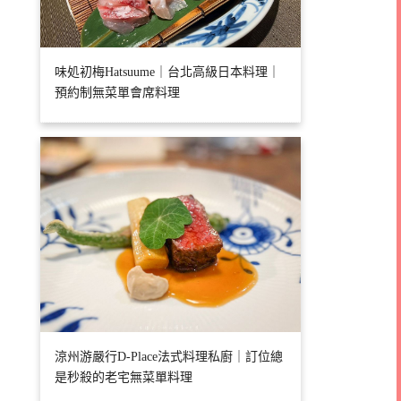
味処初梅Hatsuume｜台北高級日本料理｜
預約制無菜單會席料理
涼州游嚴行D-Place法式料理私廚｜訂位總
是秒殺的老宅無菜單料理