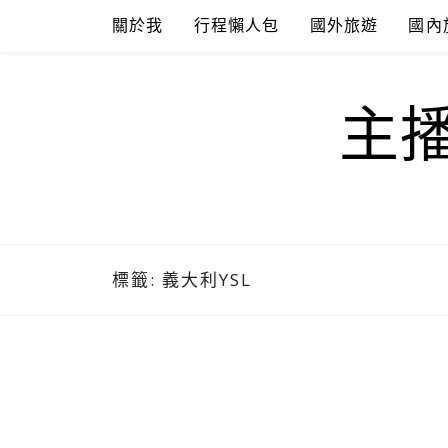
Skip
關於我
行程懶人包
國外旅遊
國內
to
content
主
標籤:
義大利YSL