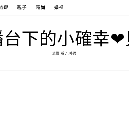
旅遊
親子
時尚
婚禮
播台下的小確幸❤
旅遊.親子.時尚