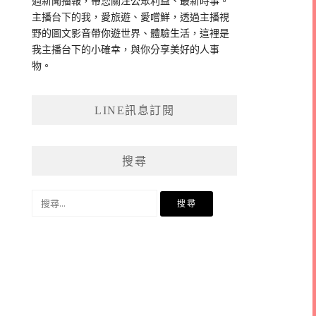
過新聞播報，帶您關注公眾利益、最新時事。
主播台下的我，愛旅遊、愛嚐鮮，透過主播視
野的圖文影音帶你遊世界、體驗生活，這裡是
我主播台下的小確幸，與你分享美好的人事
物。
LINE訊息訂閱
搜尋
搜
尋
關
鍵
字: