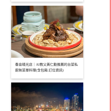
春韭晴光店｜AI教父黃仁勳推薦的台菜私
廚無菜單料理(含包廂.訂位資訊)