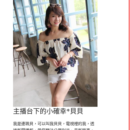
主播台下的小確幸*貝貝
我是連珮貝，可以叫我貝貝，電視裡的我，透