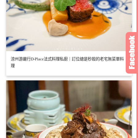
涼州游嚴行D-Place法式料理私廚｜訂位總是秒殺的老宅無菜單料
理