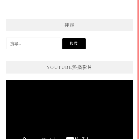
搜尋
搜
尋
關
鍵
YOUTUBE熱播影片
字:
視
訊
播
放
器