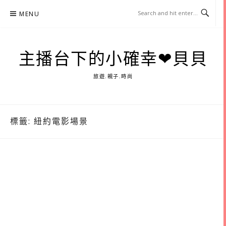
Skip
MENU
to
content
主播台下的小確幸❤貝貝
旅遊.親子.時尚
標籤:
紐約電影場景