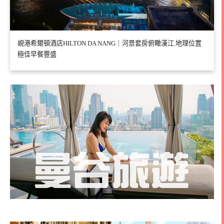
峴港希爾頓酒店HILTON DA NANG｜河景套房俯瞰漢江.地理位置
極佳早餐豐盛