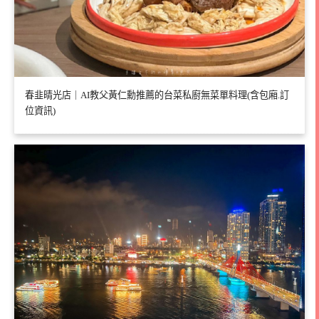
春韭晴光店｜AI教父黃仁勳推薦的台菜私廚無菜單料理(含包廂.訂
位資訊)