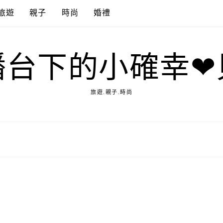
旅遊
親子
時尚
婚禮
播台下的小確幸❤
旅遊.親子.時尚