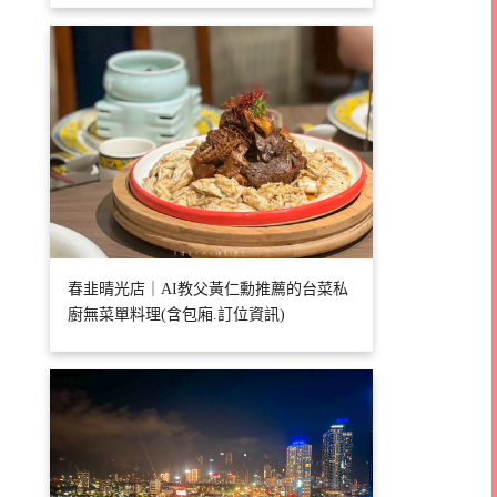
春韭晴光店｜AI教父黃仁勳推薦的台菜私
廚無菜單料理(含包廂.訂位資訊)