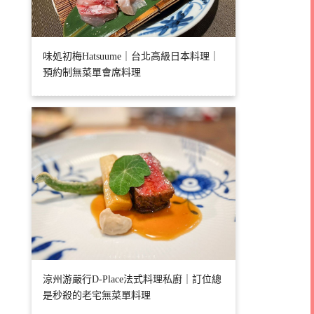
味処初梅Hatsuume｜台北高級日本料理｜
預約制無菜單會席料理
涼州游嚴行D-Place法式料理私廚｜訂位總
是秒殺的老宅無菜單料理