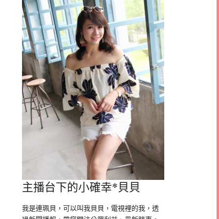
主播台下的小確幸*貝貝
我是連珮貝，可以叫我貝貝，電視裡的我，透