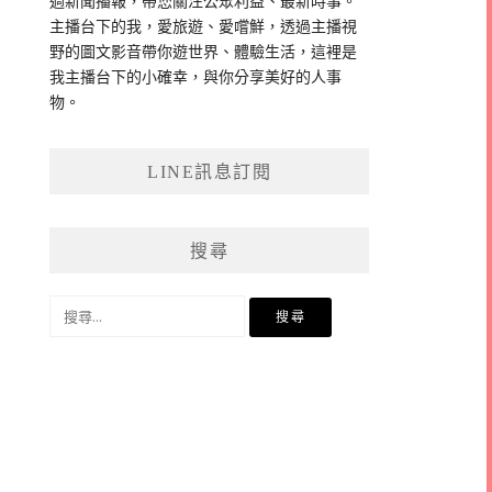
過新聞播報，帶您關注公眾利益、最新時事。
主播台下的我，愛旅遊、愛嚐鮮，透過主播視
野的圖文影音帶你遊世界、體驗生活，這裡是
我主播台下的小確幸，與你分享美好的人事
物。
LINE訊息訂閱
搜尋
搜
尋
關
鍵
字: