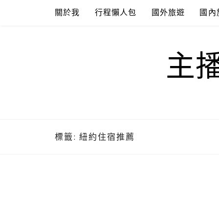
Skip
關於我
行程懶人包
國外旅遊
國內
to
content
主
標籤:
紐約住宿推薦