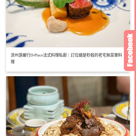
涼州游嚴行D-Place法式料理私廚｜訂位總是秒殺的老宅無菜單料
理