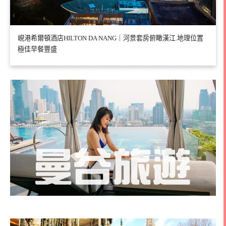
峴港希爾頓酒店HILTON DA NANG｜河景套房俯瞰漢江.地理位置
極佳早餐豐盛