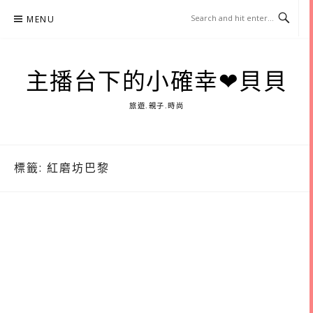
Skip
MENU
to
content
主播台下的小確幸❤貝貝
旅遊.親子.時尚
標籤:
紅磨坊巴黎