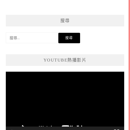
搜尋
搜
尋
關
鍵
YOUTUBE熱播影片
字:
視
訊
播
放
器