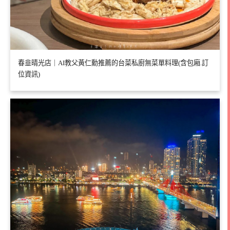
春韭晴光店｜AI教父黃仁勳推薦的台菜私廚無菜單料理(含包廂.訂
位資訊)