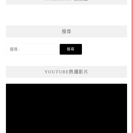
搜尋
搜
尋
關
鍵
YOUTUBE熱播影片
字:
視
訊
播
放
器