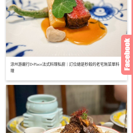
涼州游嚴行D-Place法式料理私廚｜訂位總是秒殺的老宅無菜單料
理