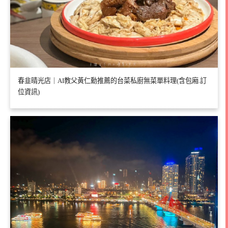
春韭晴光店｜AI教父黃仁勳推薦的台菜私廚無菜單料理(含包廂.訂
位資訊)