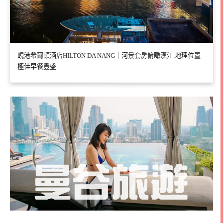
峴港希爾頓酒店HILTON DA NANG｜河景套房俯瞰漢江.地理位置
極佳早餐豐盛