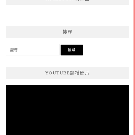
搜尋
搜
尋
關
鍵
YOUTUBE熱播影片
字:
視
訊
播
放
器