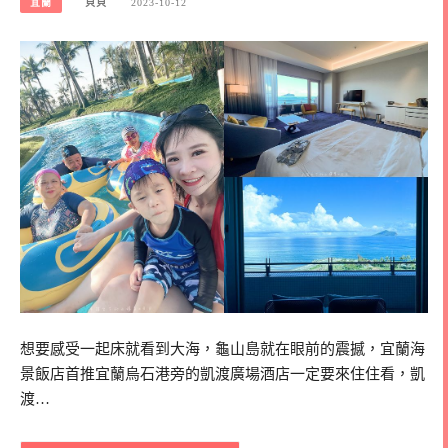
宜蘭
貝貝
2023-10-12
想要感受一起床就看到大海，龜山島就在眼前的震撼，宜蘭海
景飯店首推宜蘭烏石港旁的凱渡廣場酒店一定要來住住看，凱
渡…