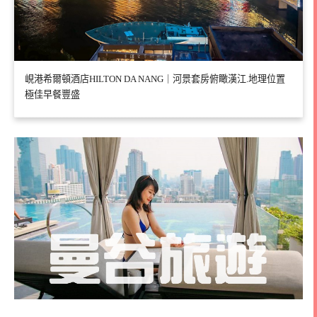
峴港希爾頓酒店HILTON DA NANG｜河景套房俯瞰漢江.地理位置
極佳早餐豐盛