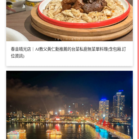
春韭晴光店｜AI教父黃仁勳推薦的台菜私廚無菜單料理(含包廂.訂
位資訊)