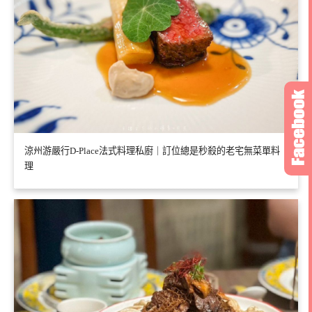
涼州游嚴行D-Place法式料理私廚｜訂位總是秒殺的老宅無菜單料
理