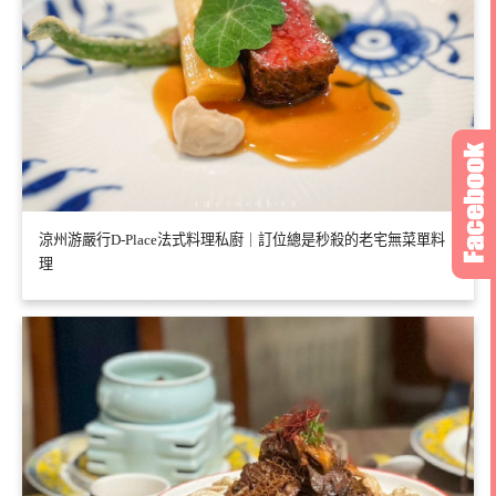
涼州游嚴行D-Place法式料理私廚｜訂位總是秒殺的老宅無菜單料
理