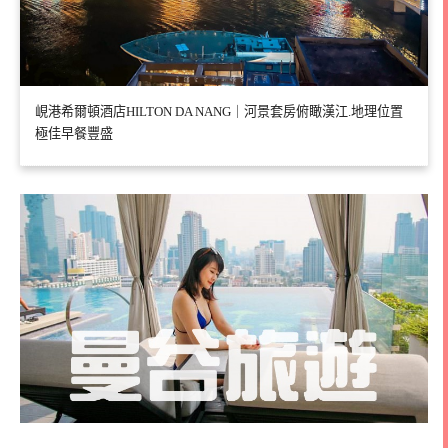
峴港希爾頓酒店HILTON DA NANG｜河景套房俯瞰漢江.地理位置
極佳早餐豐盛