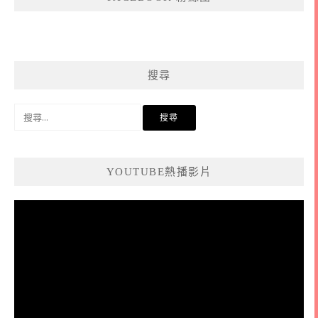
搜尋
搜
尋
關
鍵
YOUTUBE熱播影片
字:
視
訊
播
放
器