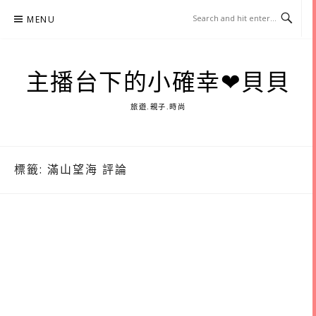
Skip
MENU
to
content
主播台下的小確幸❤貝貝
旅遊.親子.時尚
標籤:
滿山望海 評論