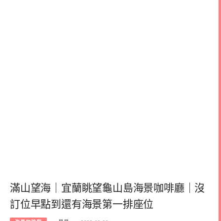
滿山望海｜宜蘭眺望龜山島海景咖啡廳｜沒
訂位早點到還有海景第一排座位