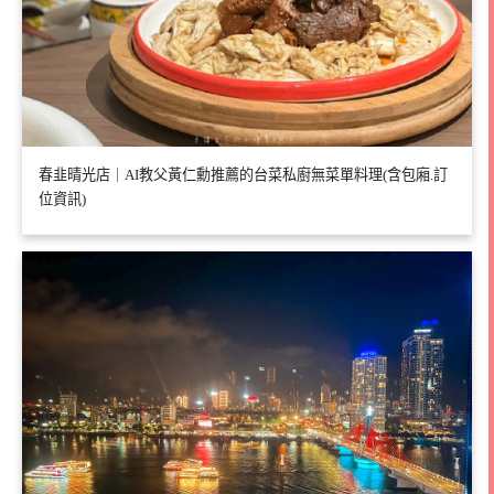
春韭晴光店｜AI教父黃仁勳推薦的台菜私廚無菜單料理(含包廂.訂
位資訊)