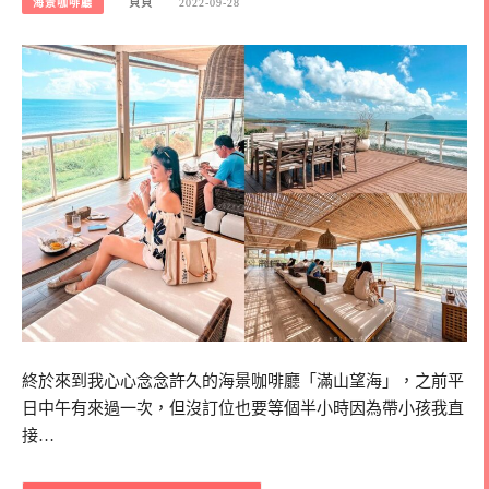
海景咖啡廳
貝貝
2022-09-28
終於來到我心心念念許久的海景咖啡廳「滿山望海」，之前平
日中午有來過一次，但沒訂位也要等個半小時因為帶小孩我直
接…