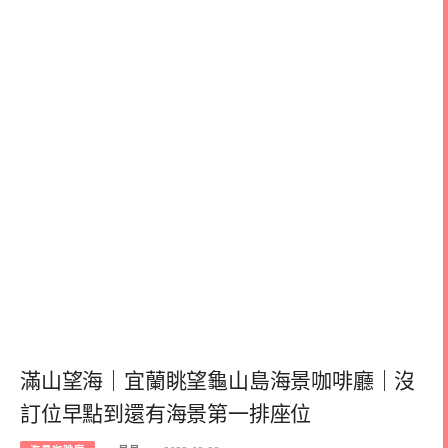
滿山望海｜宜蘭眺望龜山島海景咖啡廳｜沒
訂位早點到還有海景第一排座位