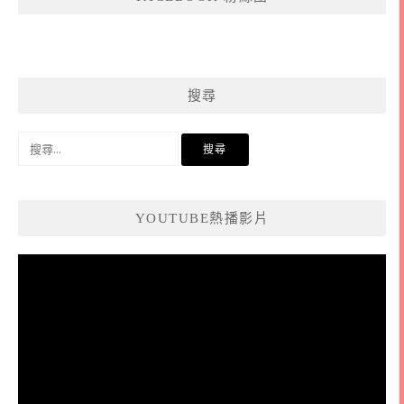
搜尋
搜
尋
關
鍵
YOUTUBE熱播影片
字:
視
訊
播
放
器