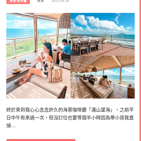
海景咖啡廳
貝貝
2022-09-28
終於來到我心心念念許久的海景咖啡廳「滿山望海」，之前平
日中午有來過一次，但沒訂位也要等個半小時因為帶小孩我直
接…