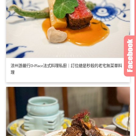
涼州游嚴行D-Place法式料理私廚｜訂位總是秒殺的老宅無菜單料
理