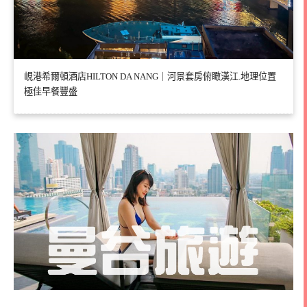
峴港希爾頓酒店HILTON DA NANG｜河景套房俯瞰漢江.地理位置
極佳早餐豐盛