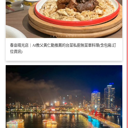
春韭晴光店｜AI教父黃仁勳推薦的台菜私廚無菜單料理(含包廂.訂
位資訊)