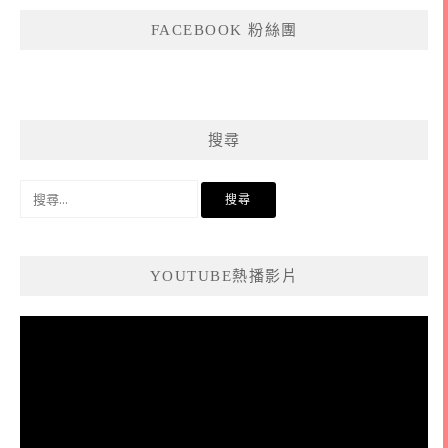
FACEBOOK 粉絲團
搜尋
搜
尋
關
鍵
YOUTUBE熱播影片
字:
視
訊
播
放
器