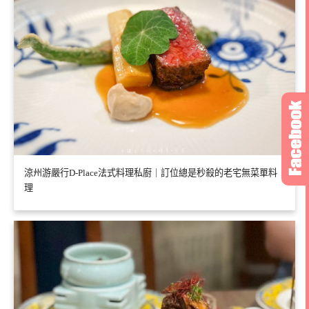
涼州游嚴行D-Place法式料理私廚｜訂位總是秒殺的老宅無菜單料
理