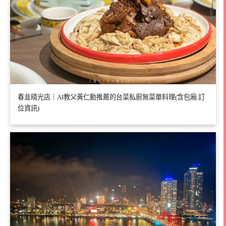
春韭晴光店｜AI教父黃仁勳推薦的台菜私廚無菜單料理(含包廂.訂
位資訊)