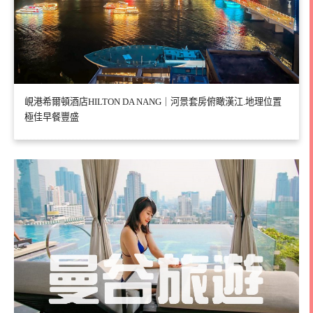
峴港希爾頓酒店HILTON DA NANG｜河景套房俯瞰漢江.地理位置
極佳早餐豐盛