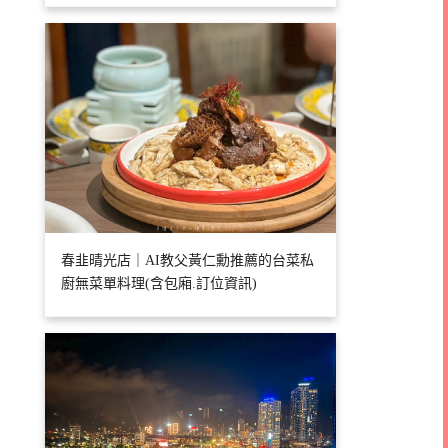
春韭晴光店｜AI教父黃仁勳推薦的台菜私
廚無菜單料理(含包廂.訂位資訊)