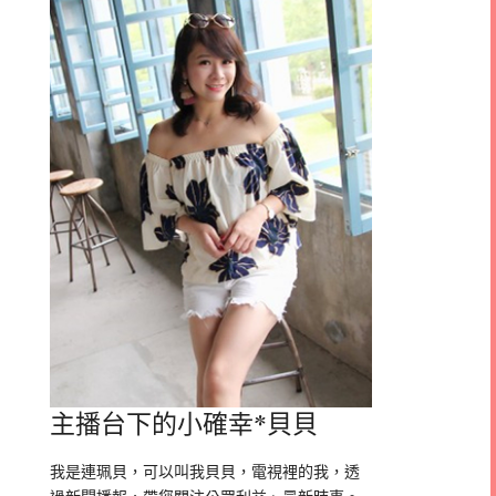
主播台下的小確幸*貝貝
我是連珮貝，可以叫我貝貝，電視裡的我，透