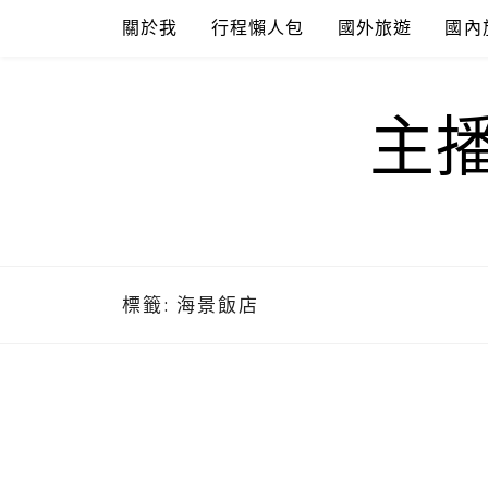
Skip
關於我
行程懶人包
國外旅遊
國內
to
content
主
標籤:
海景飯店