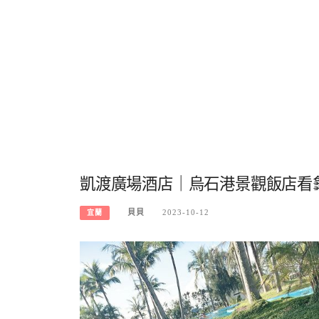
凱渡廣場酒店｜烏石港景觀飯店看
貝貝
2023-10-12
宜蘭