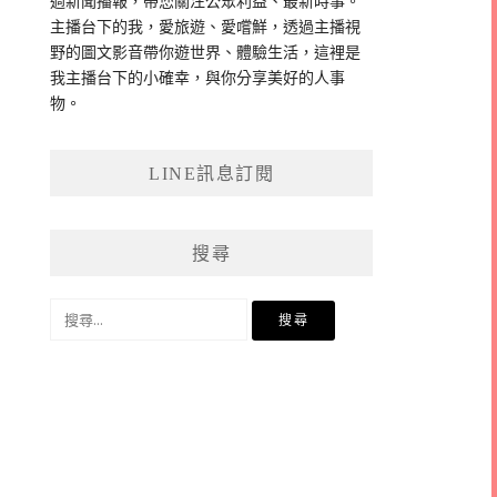
過新聞播報，帶您關注公眾利益、最新時事。
主播台下的我，愛旅遊、愛嚐鮮，透過主播視
野的圖文影音帶你遊世界、體驗生活，這裡是
我主播台下的小確幸，與你分享美好的人事
物。
LINE訊息訂閱
搜尋
搜
尋
關
鍵
字: