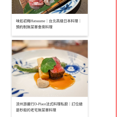
味処初梅Hatsuume｜台北高級日本料理｜
預約制無菜單會席料理
涼州游嚴行D-Place法式料理私廚｜訂位總
是秒殺的老宅無菜單料理