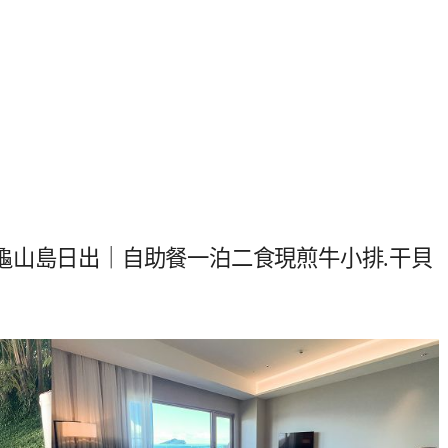
龜山島日出｜自助餐一泊二食現煎牛小排.干貝