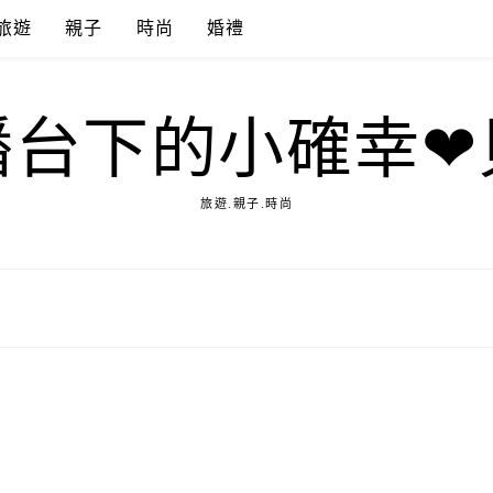
旅遊
親子
時尚
婚禮
播台下的小確幸❤
旅遊.親子.時尚