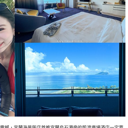
震撼，宜蘭海景飯店首推宜蘭烏石港旁的凱渡廣場酒店一定要