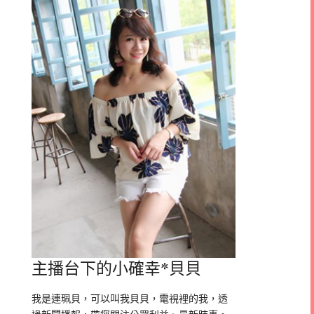
主播台下的小確幸*貝貝
我是連珮貝，可以叫我貝貝，電視裡的我，透