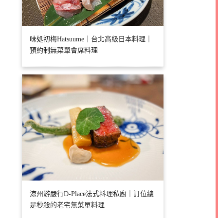
味処初梅Hatsuume｜台北高級日本料理｜
預約制無菜單會席料理
涼州游嚴行D-Place法式料理私廚｜訂位總
是秒殺的老宅無菜單料理