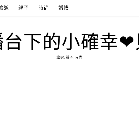
旅遊
親子
時尚
婚禮
播台下的小確幸❤
旅遊.親子.時尚