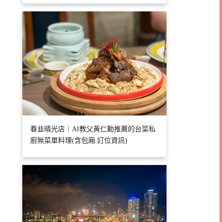
春韭晴光店｜AI教父黃仁勳推薦的台菜私
廚無菜單料理(含包廂.訂位資訊)