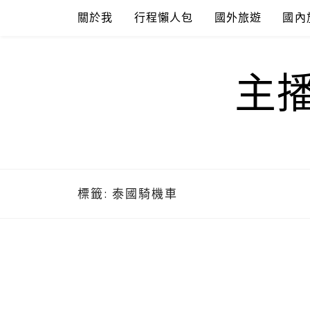
Skip
關於我
行程懶人包
國外旅遊
國內
to
content
主
標籤:
泰國騎機車