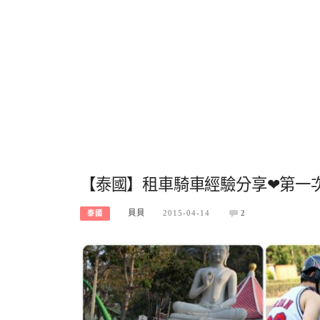
【泰國】租車騎車經驗分享❤第一
貝貝
2015-04-14
2
泰國