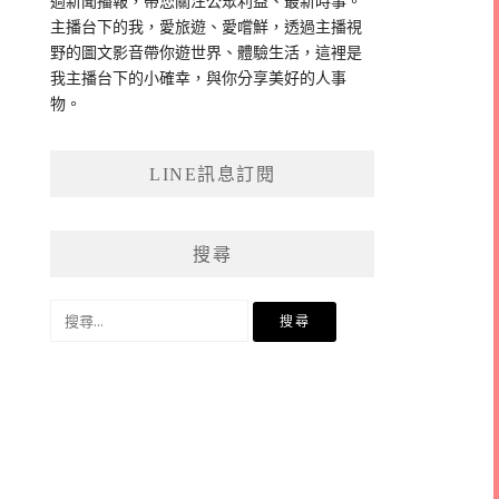
過新聞播報，帶您關注公眾利益、最新時事。
主播台下的我，愛旅遊、愛嚐鮮，透過主播視
野的圖文影音帶你遊世界、體驗生活，這裡是
我主播台下的小確幸，與你分享美好的人事
物。
LINE訊息訂閱
搜尋
搜
尋
關
鍵
字: