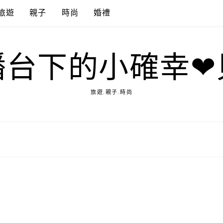
旅遊
親子
時尚
婚禮
播台下的小確幸❤
旅遊.親子.時尚