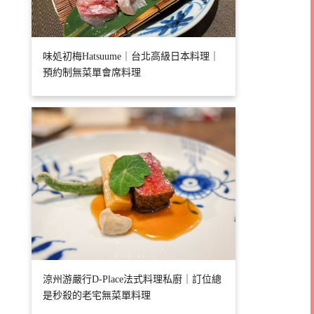
味処初梅Hatsuume｜台北高級日本料理｜
預約制無菜單會席料理
涼州游嚴行D-Place法式料理私廚｜訂位總
是秒殺的老宅無菜單料理