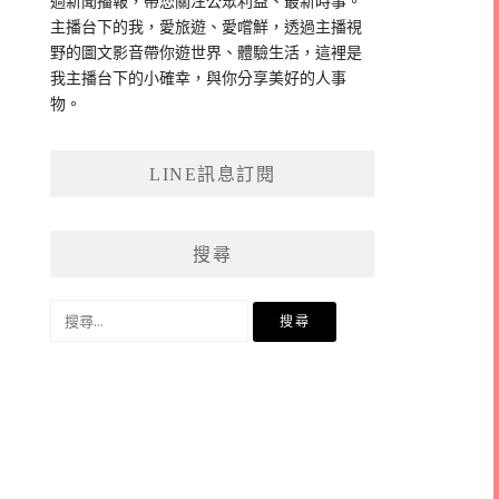
過新聞播報，帶您關注公眾利益、最新時事。
主播台下的我，愛旅遊、愛嚐鮮，透過主播視
野的圖文影音帶你遊世界、體驗生活，這裡是
我主播台下的小確幸，與你分享美好的人事
物。
LINE訊息訂閱
搜尋
搜
尋
關
鍵
字: