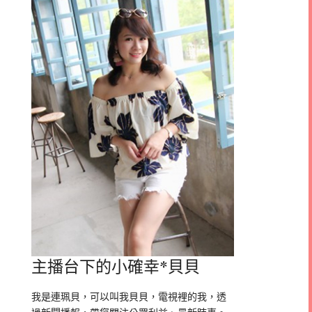
主播台下的小確幸*貝貝
我是連珮貝，可以叫我貝貝，電視裡的我，透