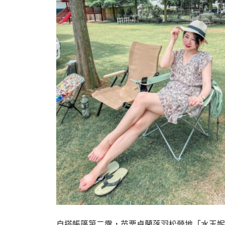
自搭帳篷第二露，苗栗卓蘭落羽松營地「水玉妮