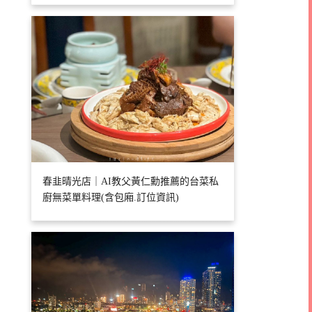
春韭晴光店｜AI教父黃仁勳推薦的台菜私
廚無菜單料理(含包廂.訂位資訊)