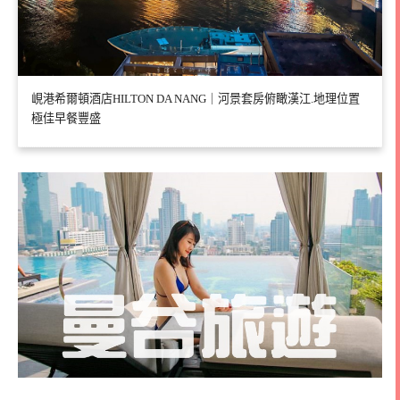
峴港希爾頓酒店HILTON DA NANG｜河景套房俯瞰漢江.地理位置
極佳早餐豐盛