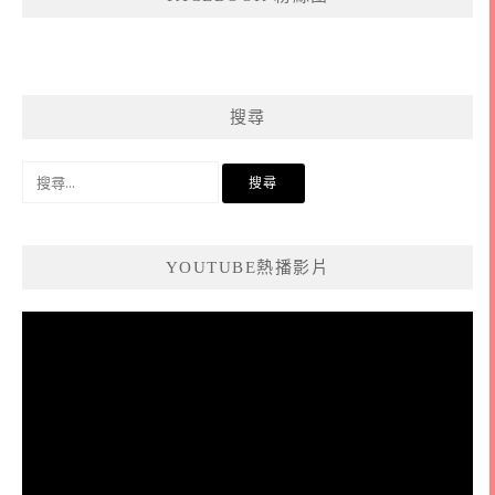
搜尋
搜
尋
關
鍵
YOUTUBE熱播影片
字:
視
訊
播
放
器