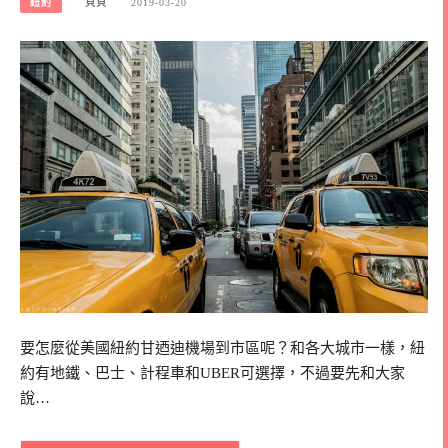
紐約
貝貝
2019-03-20
要怎麼從美國紐約甘迺迪機場到市區呢？和各大城市一樣，紐
約有地鐵、巴士、計程車和UBER可選擇，不過要先和大家
說…