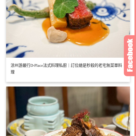
涼州游嚴行D-Place法式料理私廚｜訂位總是秒殺的老宅無菜單料
理