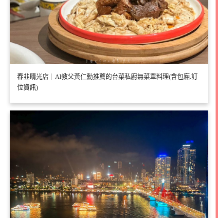
春韭晴光店｜AI教父黃仁勳推薦的台菜私廚無菜單料理(含包廂.訂
位資訊)