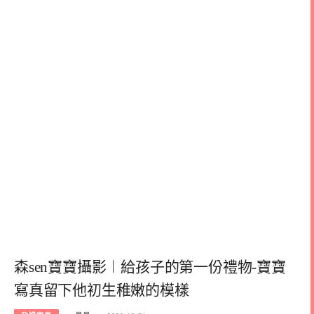
森sen寶寶攝影︱給孩子的第一份禮物-寶寶
寫真留下他初生稚嫩的模樣