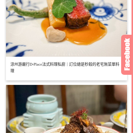
涼州游嚴行D-Place法式料理私廚｜訂位總是秒殺的老宅無菜單料
理