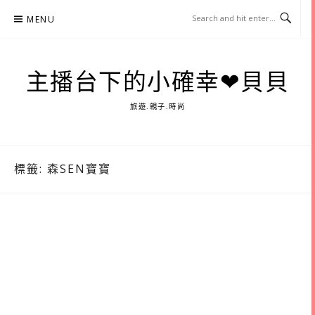
Skip
MENU
to
content
主播台下的小確幸❤貝貝
旅遊.親子.時尚
標籤:
森SEN寶寶