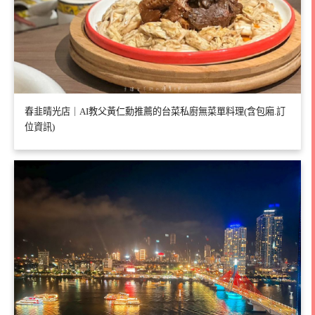
春韭晴光店｜AI教父黃仁勳推薦的台菜私廚無菜單料理(含包廂.訂
位資訊)