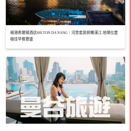
峴港希爾頓酒店HILTON DA NANG｜河景套房俯瞰漢江.地理位置
極佳早餐豐盛