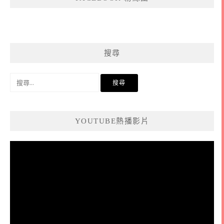
搜尋
搜
尋
關
鍵
YOUTUBE熱播影片
字:
視
訊
播
放
器