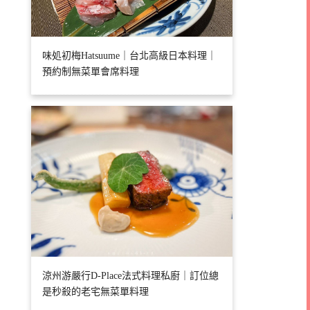
味処初梅Hatsuume｜台北高級日本料理｜
預約制無菜單會席料理
涼州游嚴行D-Place法式料理私廚｜訂位總
是秒殺的老宅無菜單料理