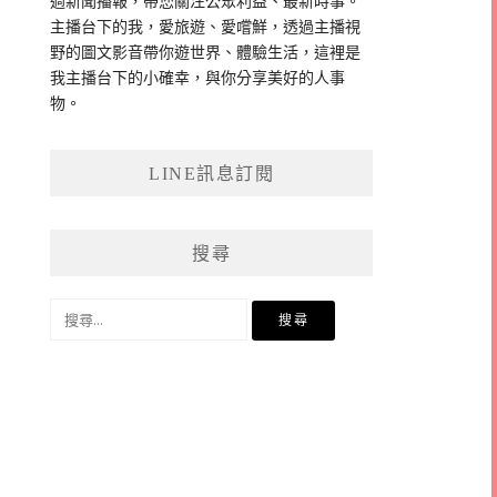
過新聞播報，帶您關注公眾利益、最新時事。
主播台下的我，愛旅遊、愛嚐鮮，透過主播視
野的圖文影音帶你遊世界、體驗生活，這裡是
我主播台下的小確幸，與你分享美好的人事
物。
LINE訊息訂閱
搜尋
搜
尋
關
鍵
字: