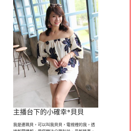
主播台下的小確幸*貝貝
我是連珮貝，可以叫我貝貝，電視裡的我，透