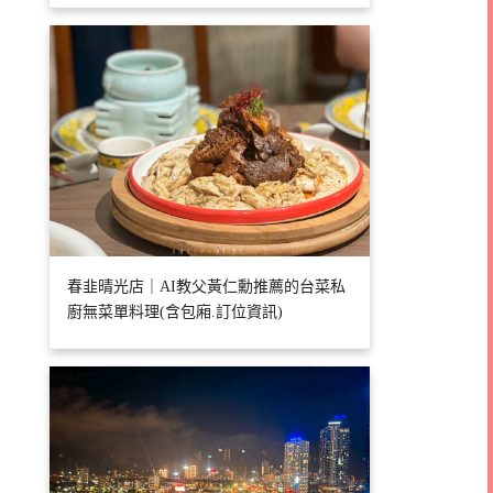
春韭晴光店｜AI教父黃仁勳推薦的台菜私
廚無菜單料理(含包廂.訂位資訊)