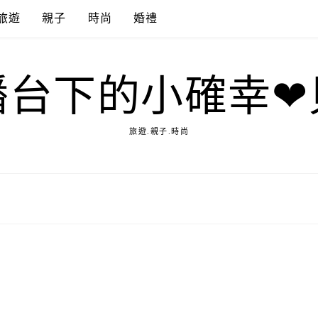
旅遊
親子
時尚
婚禮
播台下的小確幸❤
旅遊.親子.時尚