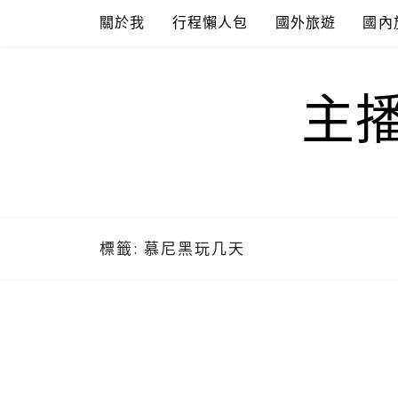
Skip
關於我
行程懶人包
國外旅遊
國內
to
content
主
標籤:
慕尼黑玩几天