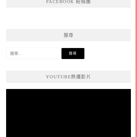
FACEBOOK 粉絲團
搜尋
搜
尋
關
鍵
YOUTUBE熱播影片
字:
視
訊
播
放
器