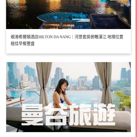
峴港希爾頓酒店HILTON DA NANG｜河景套房俯瞰漢江.地理位置
極佳早餐豐盛