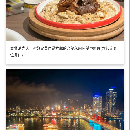
春韭晴光店｜AI教父黃仁勳推薦的台菜私廚無菜單料理(含包廂.訂
位資訊)