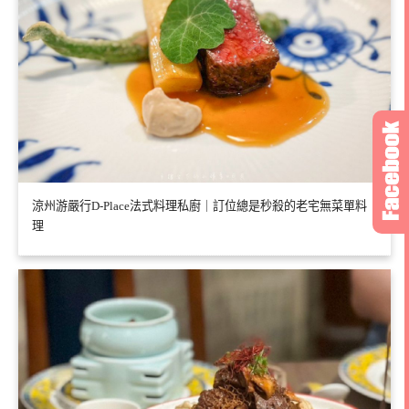
涼州游嚴行D-Place法式料理私廚｜訂位總是秒殺的老宅無菜單料
理