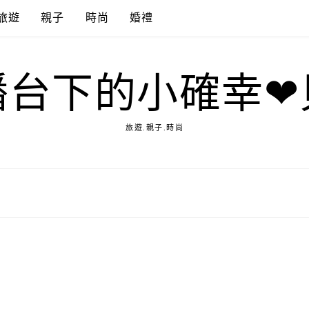
旅遊
親子
時尚
婚禮
播台下的小確幸❤
旅遊.親子.時尚