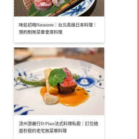
味処初梅Hatsuume｜台北高級日本料理｜
預約制無菜單會席料理
涼州游嚴行D-Place法式料理私廚｜訂位總
是秒殺的老宅無菜單料理