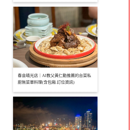
春韭晴光店｜AI教父黃仁勳推薦的台菜私
廚無菜單料理(含包廂.訂位資訊)