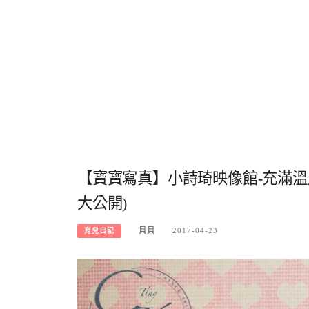
【寶寶寫真】小詩琦映像館-充滿溫
大公開)
貝貝
2017-04-23
育兒日記