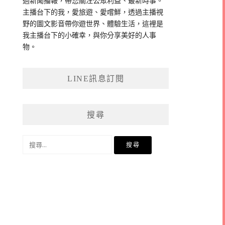
過新聞播報，帶您關注公眾利益、最新時事。
主播台下的我，愛旅遊、愛嚐鮮，透過主播視
野的圖文影音帶你遊世界、體驗生活，這裡是
我主播台下的小確幸，與你分享美好的人事
物。
LINE訊息訂閱
搜尋
搜
尋
關
鍵
字: