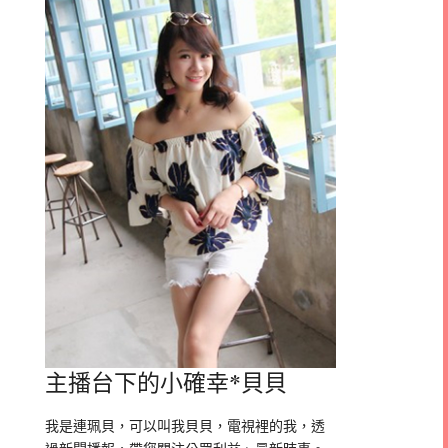
主播台下的小確幸*貝貝
我是連珮貝，可以叫我貝貝，電視裡的我，透