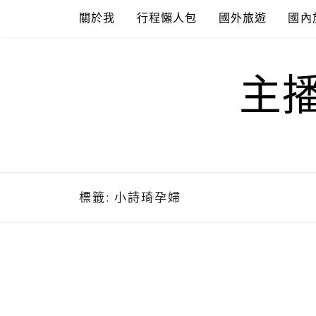
Skip
關於我
行程懶人包
國外旅遊
國內
to
content
主
標籤:
小詩琦孕婦