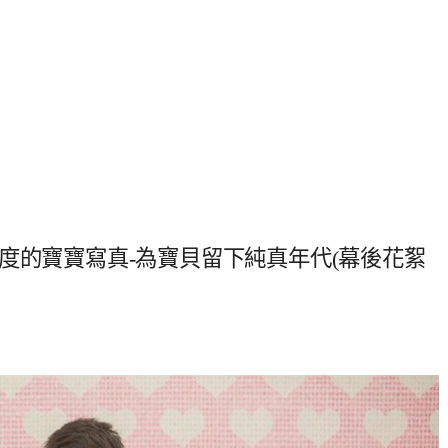
度的寶寶寫真-為寶貝留下純真年代(幕後花絮