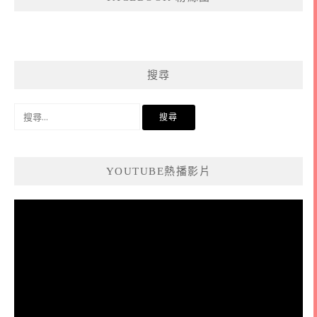
搜尋
搜
尋
關
鍵
YOUTUBE熱播影片
字:
視
訊
播
放
器