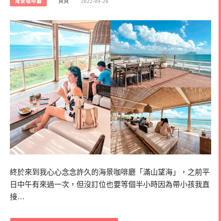
海景咖啡廳
貝貝
2022-09-28
終於來到我心心念念許久的海景咖啡廳「滿山望海」，之前平
日中午有來過一次，但沒訂位也要等個半小時因為帶小孩我直
接…