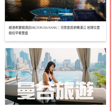
峴港希爾頓酒店HILTON DA NANG｜河景套房俯瞰漢江.地理位置
極佳早餐豐盛