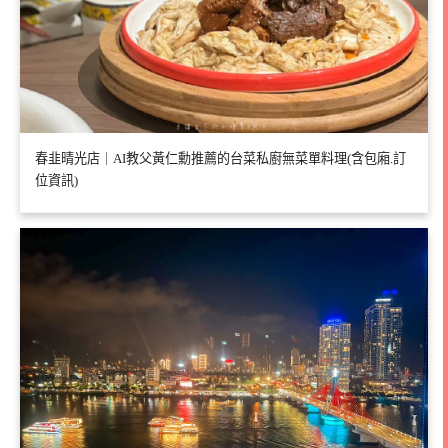
春韭晴光店｜AI教父黃仁勳推薦的台菜私廚無菜單料理(含包廂.訂
位資訊)