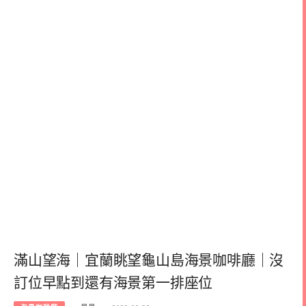
滿山望海｜宜蘭眺望龜山島海景咖啡廳｜沒
訂位早點到還有海景第一排座位