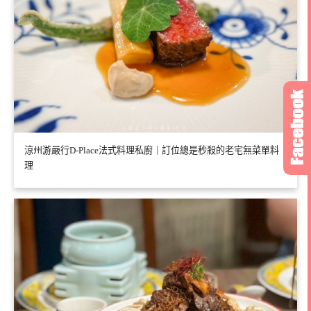
涼州游嚴行D-Place法式料理私廚｜訂位總是秒殺的老宅無菜單料
理