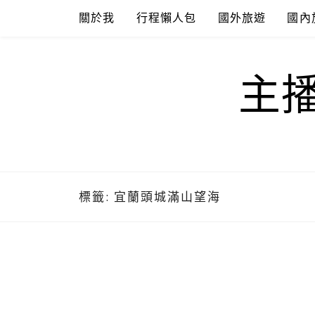
Skip
關於我
行程懶人包
國外旅遊
國內
to
content
主
標籤:
宜蘭頭城滿山望海