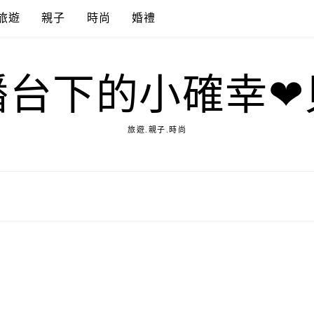
旅遊
親子
時尚
婚禮
播台下的小確幸❤
旅遊.親子.時尚