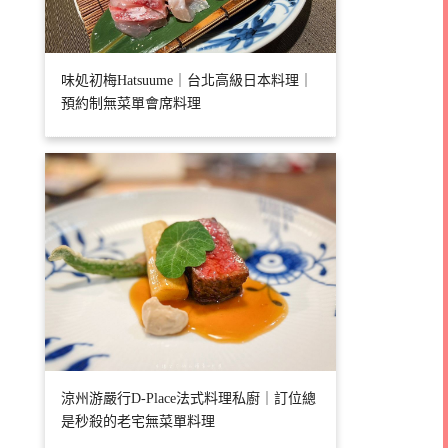
味処初梅Hatsuume｜台北高級日本料理｜
預約制無菜單會席料理
涼州游嚴行D-Place法式料理私廚｜訂位總
是秒殺的老宅無菜單料理