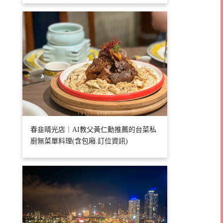
春韭晴光店｜AI教父黃仁勳推薦的台菜私
廚無菜單料理(含包廂.訂位資訊)