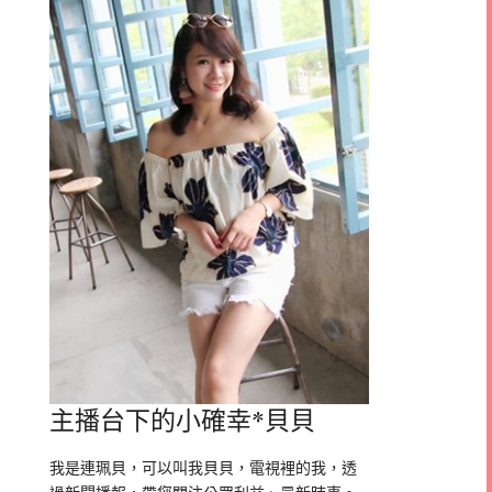
主播台下的小確幸*貝貝
我是連珮貝，可以叫我貝貝，電視裡的我，透