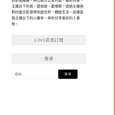
過新聞播報，帶您關注公眾利益、最新時事。
主播台下的我，愛旅遊、愛嚐鮮，透過主播視
野的圖文影音帶你遊世界、體驗生活，這裡是
我主播台下的小確幸，與你分享美好的人事
物。
LINE訊息訂閱
搜尋
搜
尋
關
鍵
字: