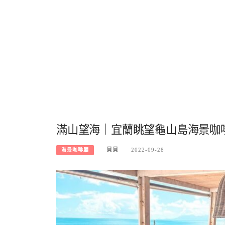
滿山望海｜宜蘭眺望龜山島海景咖
貝貝
2022-09-28
海景咖啡廳