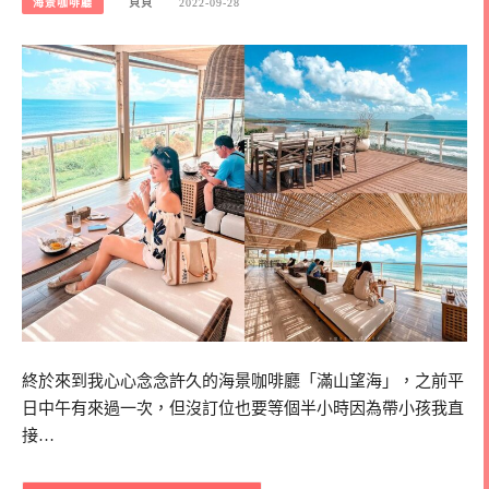
海景咖啡廳
貝貝
2022-09-28
終於來到我心心念念許久的海景咖啡廳「滿山望海」，之前平
日中午有來過一次，但沒訂位也要等個半小時因為帶小孩我直
接…