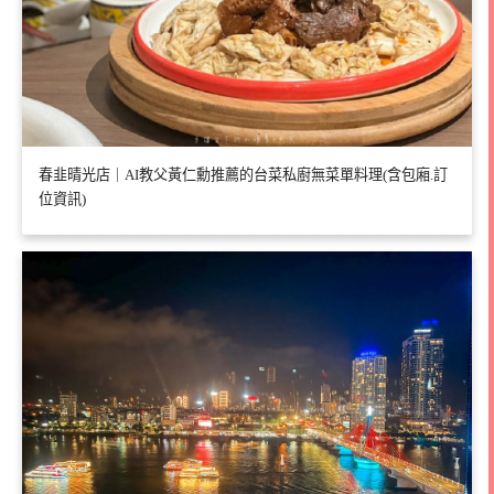
春韭晴光店｜AI教父黃仁勳推薦的台菜私廚無菜單料理(含包廂.訂
位資訊)