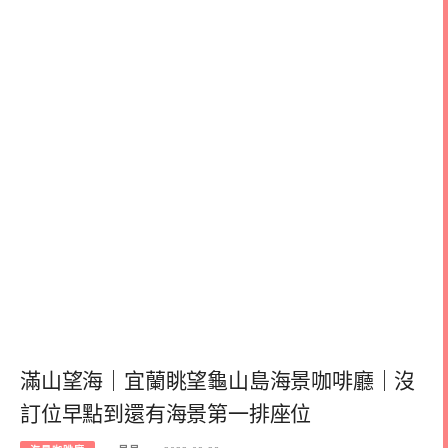
滿山望海｜宜蘭眺望龜山島海景咖啡廳｜沒
訂位早點到還有海景第一排座位