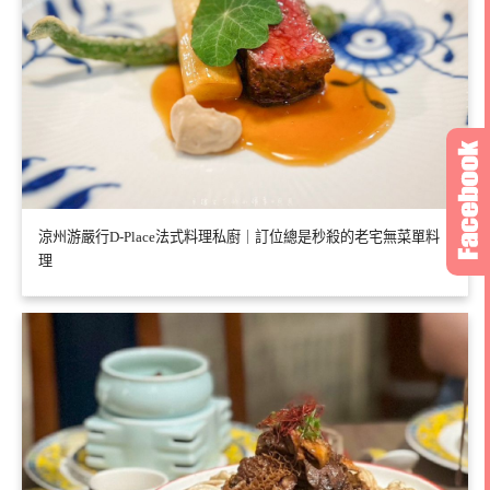
涼州游嚴行D-Place法式料理私廚｜訂位總是秒殺的老宅無菜單料
理