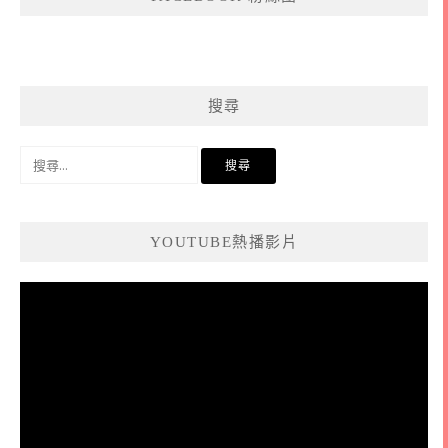
搜尋
搜
尋
關
鍵
YOUTUBE熱播影片
字:
視
訊
播
放
器