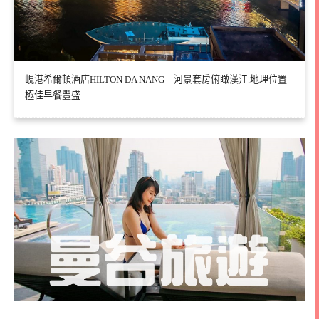
峴港希爾頓酒店HILTON DA NANG｜河景套房俯瞰漢江.地理位置
極佳早餐豐盛