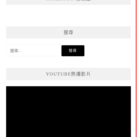
搜尋
搜
尋
關
鍵
YOUTUBE熱播影片
字:
視
訊
播
放
器