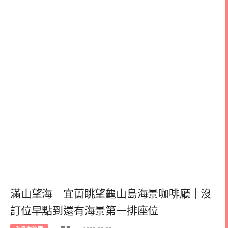
滿山望海｜宜蘭眺望龜山島海景咖啡廳｜沒
訂位早點到還有海景第一排座位