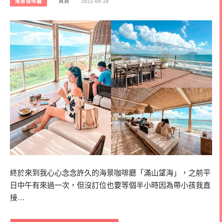
海景咖啡廳
貝貝
2022-09-28
終於來到我心心念念許久的海景咖啡廳「滿山望海」，之前平
日中午有來過一次，但沒訂位也要等個半小時因為帶小孩我直
接…