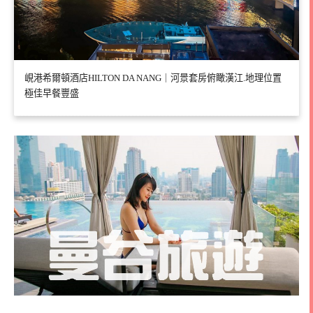
峴港希爾頓酒店HILTON DA NANG｜河景套房俯瞰漢江.地理位置
極佳早餐豐盛