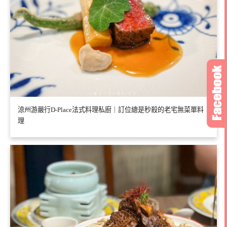
涼州游嚴行D-Place法式料理私廚｜訂位總是秒殺的老宅無菜單料
理