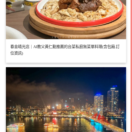
春韭晴光店｜AI教父黃仁勳推薦的台菜私廚無菜單料理(含包廂.訂
位資訊)