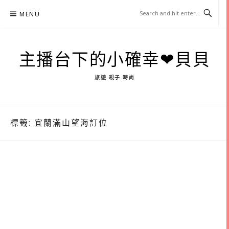
Skip
MENU
to
content
主播台下的小確幸❤貝貝
旅遊.親子.時尚
標籤:
宜蘭滿山望海訂位