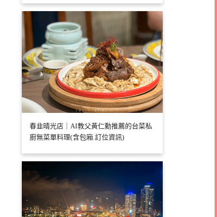
春韭晴光店｜AI教父黃仁勳推薦的台菜私
廚無菜單料理(含包廂.訂位資訊)