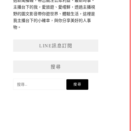
過新聞播報，帶您關注公眾利益、最新時事。
主播台下的我，愛旅遊、愛嚐鮮，透過主播視
野的圖文影音帶你遊世界、體驗生活，這裡是
我主播台下的小確幸，與你分享美好的人事
物。
LINE訊息訂閱
搜尋
搜
尋
關
鍵
字: