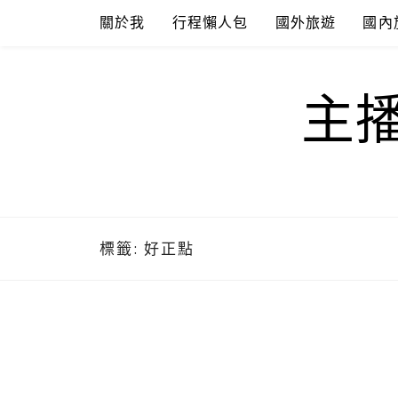
Skip
關於我
行程懶人包
國外旅遊
國內
to
content
主
標籤:
好正點