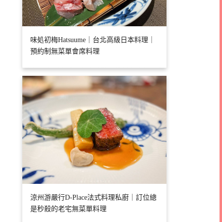
味処初梅Hatsuume｜台北高級日本料理｜
預約制無菜單會席料理
涼州游嚴行D-Place法式料理私廚｜訂位總
是秒殺的老宅無菜單料理