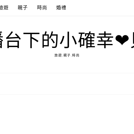
旅遊
親子
時尚
婚禮
播台下的小確幸❤
旅遊.親子.時尚