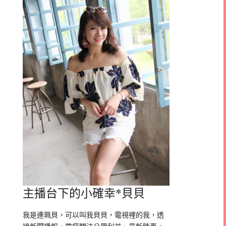
主播台下的小確幸*貝貝
我是連珮貝，可以叫我貝貝，電視裡的我，透