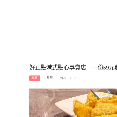
好正點港式點心專賣店｜一份59
貝貝
2022-11-15
高雄