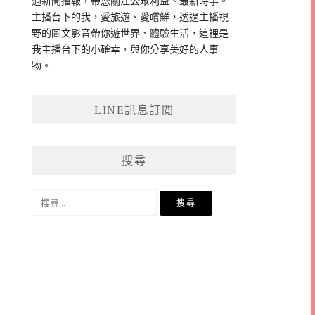
過新聞播報，帶您關注公眾利益、最新時事。
主播台下的我，愛旅遊、愛嚐鮮，透過主播視
野的圖文影音帶你遊世界、體驗生活，這裡是
我主播台下的小確幸，與你分享美好的人事
物。
LINE訊息訂閱
搜尋
搜
尋
關
鍵
字: