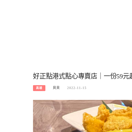
好正點港式點心專賣店｜一份59
貝貝
2022-11-15
高雄