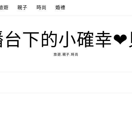
旅遊
親子
時尚
婚禮
播台下的小確幸❤
旅遊.親子.時尚