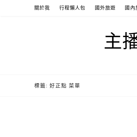
Skip
關於我
行程懶人包
國外旅遊
國內
to
content
主
標籤:
好正點 菜單