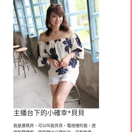
主播台下的小確幸*貝貝
我是連珮貝，可以叫我貝貝，電視裡的我，透