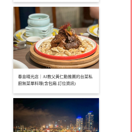
春韭晴光店｜AI教父黃仁勳推薦的台菜私
廚無菜單料理(含包廂.訂位資訊)