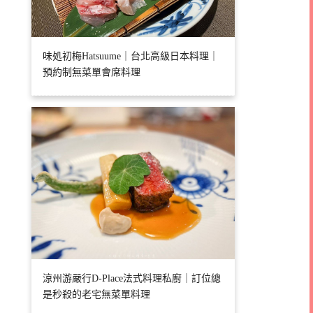
味処初梅Hatsuume｜台北高級日本料理｜
預約制無菜單會席料理
涼州游嚴行D-Place法式料理私廚｜訂位總
是秒殺的老宅無菜單料理