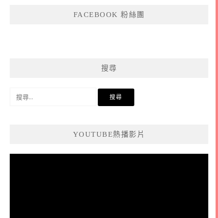
FACEBOOK 粉絲團
搜尋
搜
尋
關
鍵
YOUTUBE熱播影片
字:
視
訊
播
放
器