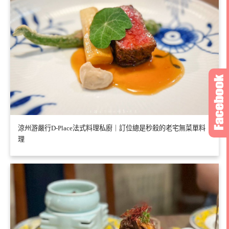
涼州游嚴行D-Place法式料理私廚｜訂位總是秒殺的老宅無菜單料
理