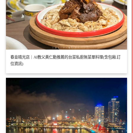
春韭晴光店｜AI教父黃仁勳推薦的台菜私廚無菜單料理(含包廂.訂
位資訊)