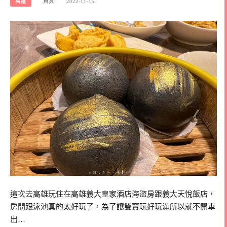
高雄
貝貝
2022-11-15
這次去高雄玩住在高雄義大皇家酒店海盜房跟義大天悅飯店，
房間跟泳池真的太好玩了，為了讓雙寶玩好玩滿所以就不開車
出…