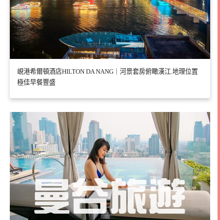
峴港希爾頓酒店HILTON DA NANG｜河景套房俯瞰漢江.地理位置
極佳早餐豐盛