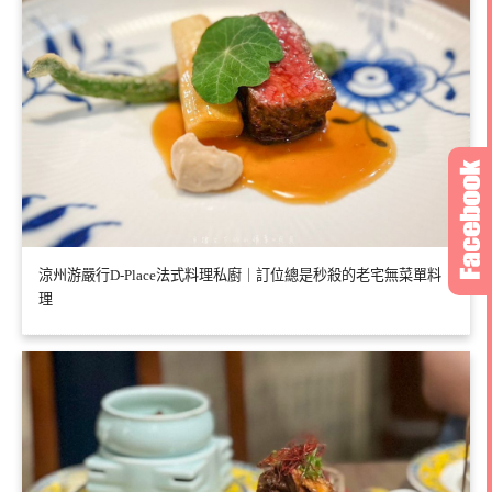
涼州游嚴行D-Place法式料理私廚｜訂位總是秒殺的老宅無菜單料
理