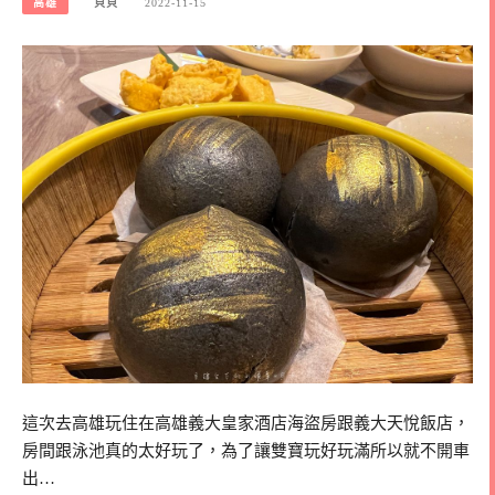
高雄
貝貝
2022-11-15
這次去高雄玩住在高雄義大皇家酒店海盜房跟義大天悅飯店，
房間跟泳池真的太好玩了，為了讓雙寶玩好玩滿所以就不開車
出…