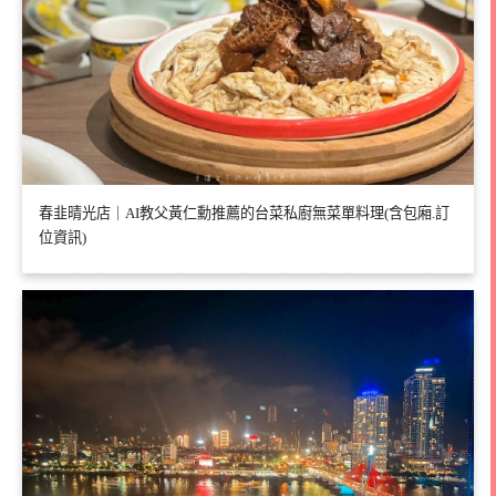
春韭晴光店｜AI教父黃仁勳推薦的台菜私廚無菜單料理(含包廂.訂
位資訊)