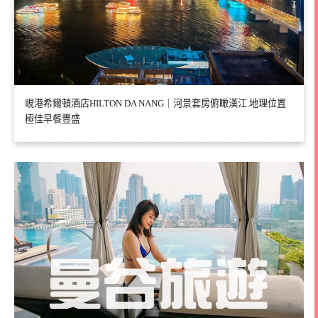
峴港希爾頓酒店HILTON DA NANG｜河景套房俯瞰漢江.地理位置
極佳早餐豐盛