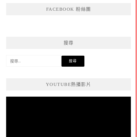
FACEBOOK 粉絲團
搜尋
搜
尋
關
鍵
YOUTUBE熱播影片
字:
視
訊
播
放
器