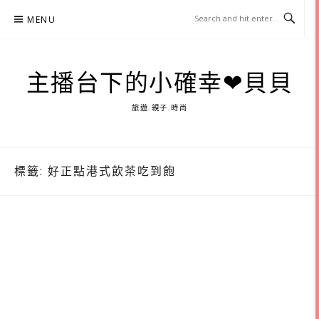
Skip
MENU
to
content
主播台下的小確幸❤貝貝
旅遊.親子.時尚
標籤:
好正點港式飲茶吃到飽