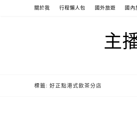
Skip
關於我
行程懶人包
國外旅遊
國內
to
content
主
標籤:
好正點港式飲茶分店