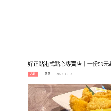
好正點港式點心專賣店｜一份59
貝貝
2022-11-15
高雄