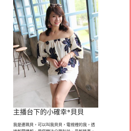
主播台下的小確幸*貝貝
我是連珮貝，可以叫我貝貝，電視裡的我，透