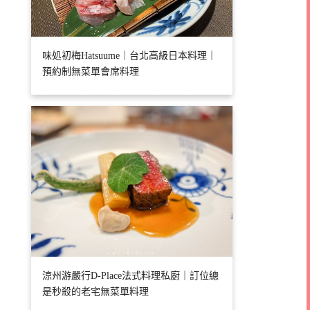
味処初梅Hatsuume｜台北高級日本料理｜
預約制無菜單會席料理
涼州游嚴行D-Place法式料理私廚｜訂位總
是秒殺的老宅無菜單料理