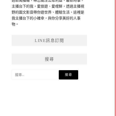
過新聞播報，帶您關注公眾利益、最新時事。
主播台下的我，愛旅遊、愛嚐鮮，透過主播視
野的圖文影音帶你遊世界、體驗生活，這裡是
我主播台下的小確幸，與你分享美好的人事
物。
LINE訊息訂閱
搜尋
搜
尋
關
鍵
字: