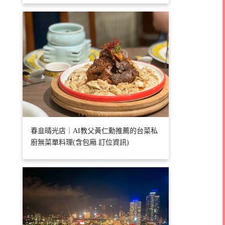
春韭晴光店｜AI教父黃仁勳推薦的台菜私
廚無菜單料理(含包廂.訂位資訊)