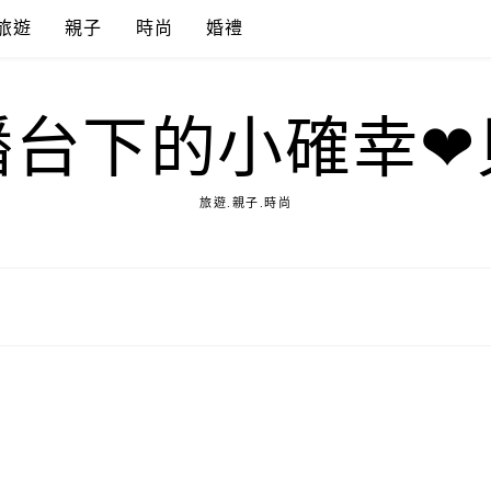
旅遊
親子
時尚
婚禮
播台下的小確幸❤
旅遊.親子.時尚