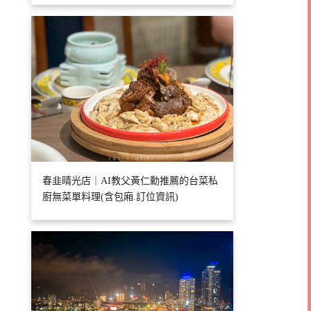
春韭晴光店｜AI教父黃仁勳推薦的台菜私
廚無菜單料理(含包廂.訂位資訊)