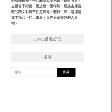
過新聞播報，帶您關注公眾利益、最新時事。
主播台下的我，愛旅遊、愛嚐鮮，透過主播視
野的圖文影音帶你遊世界、體驗生活，這裡是
我主播台下的小確幸，與你分享美好的人事
物。
LINE訊息訂閱
搜尋
搜
尋
關
鍵
字: