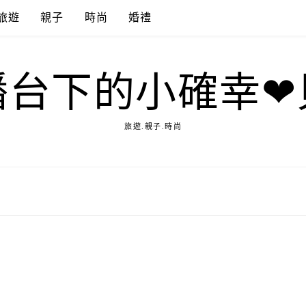
旅遊
親子
時尚
婚禮
播台下的小確幸❤
旅遊.親子.時尚