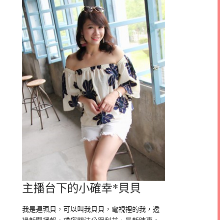
主播台下的小確幸*貝貝
我是連珮貝，可以叫我貝貝，電視裡的我，透