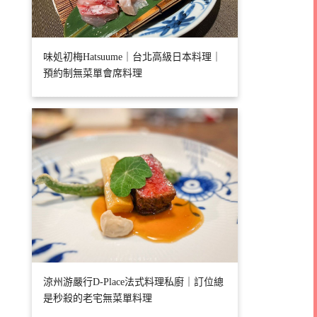
味処初梅Hatsuume｜台北高級日本料理｜
預約制無菜單會席料理
涼州游嚴行D-Place法式料理私廚｜訂位總
是秒殺的老宅無菜單料理