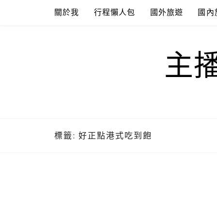
Skip
關於我
行程懶人包
國外旅遊
國內
to
content
主
標籤:
好正點港式吃到飽