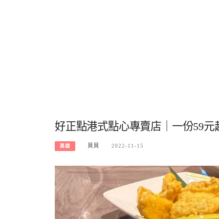
好正點港式點心專賣店｜一份59
貝貝
2022-11-15
高雄