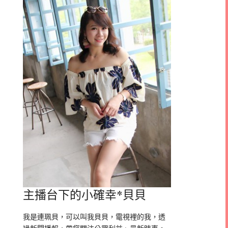
主播台下的小確幸*貝貝
我是連珮貝，可以叫我貝貝，電視裡的我，透