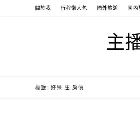
Skip
關於我
行程懶人包
國外旅遊
國內
to
content
主
標籤:
好呆 庄 房價