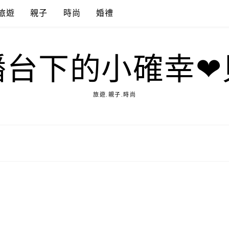
旅遊
親子
時尚
婚禮
播台下的小確幸❤
旅遊.親子.時尚