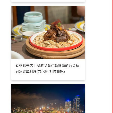
春韭晴光店｜AI教父黃仁勳推薦的台菜私
廚無菜單料理(含包廂.訂位資訊)