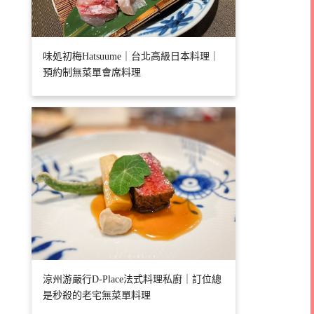
味処初梅Hatsuume｜台北高級日本料理｜
預約制無菜單會席料理
涼州游嚴行D-Place法式料理私廚｜訂位總
是秒殺的老宅無菜單料理