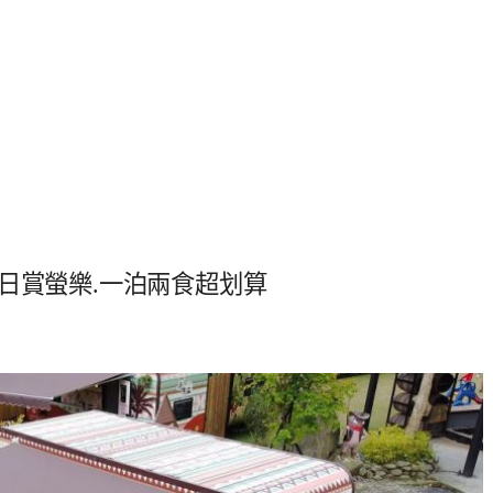
日賞螢樂.一泊兩食超划算