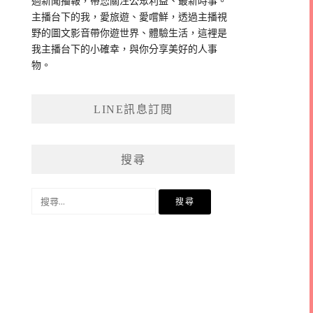
過新聞播報，帶您關注公眾利益、最新時事。
主播台下的我，愛旅遊、愛嚐鮮，透過主播視
野的圖文影音帶你遊世界、體驗生活，這裡是
我主播台下的小確幸，與你分享美好的人事
物。
LINE訊息訂閱
搜尋
搜
尋
關
鍵
字: