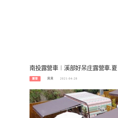
南投露營車︱溪部好呆庄露營車.夏
貝貝
2021-04-28
露營