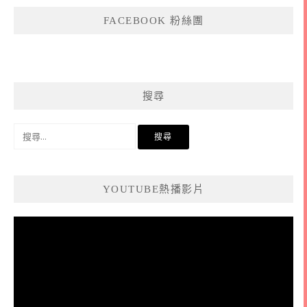
FACEBOOK 粉絲團
搜尋
搜
尋
關
鍵
YOUTUBE熱播影片
字:
視
訊
播
放
器