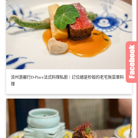
涼州游嚴行D-Place法式料理私廚｜訂位總是秒殺的老宅無菜單料
理