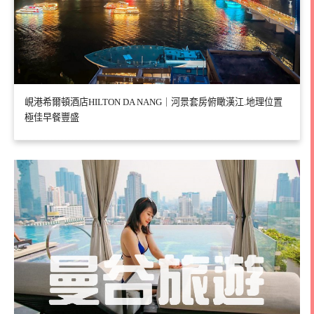
峴港希爾頓酒店HILTON DA NANG｜河景套房俯瞰漢江.地理位置
極佳早餐豐盛