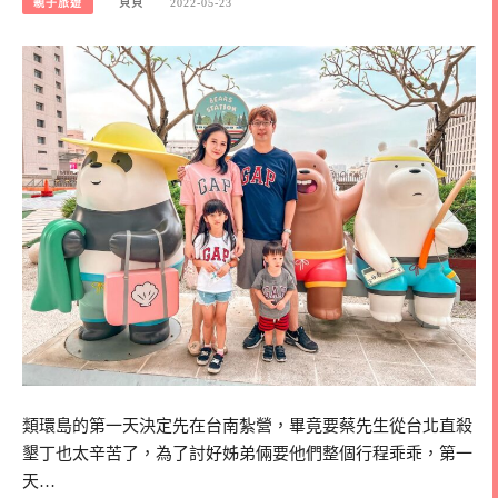
親子旅遊
貝貝
2022-05-23
類環島的第一天決定先在台南紮營，畢竟要蔡先生從台北直殺
墾丁也太辛苦了，為了討好姊弟倆要他們整個行程乖乖，第一
天…