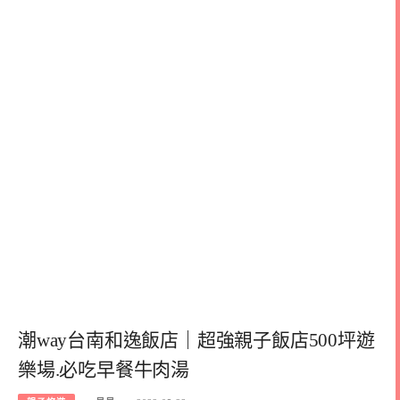
潮way台南和逸飯店｜超強親子飯店500坪遊
樂場.必吃早餐牛肉湯