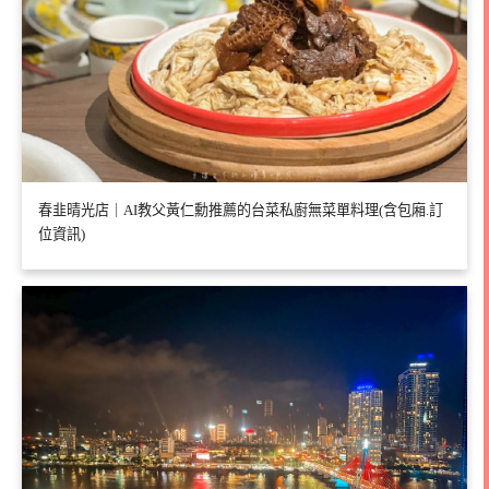
春韭晴光店｜AI教父黃仁勳推薦的台菜私廚無菜單料理(含包廂.訂
位資訊)