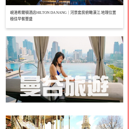
峴港希爾頓酒店HILTON DA NANG｜河景套房俯瞰漢江.地理位置
極佳早餐豐盛