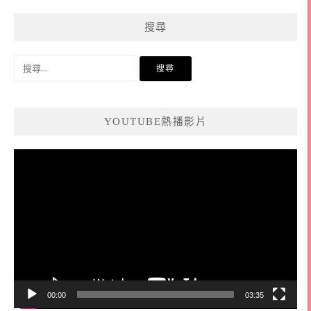
搜尋
搜
尋
關
鍵
YOUTUBE熱播影片
字:
視
訊
播
放
器
00:00
03:35