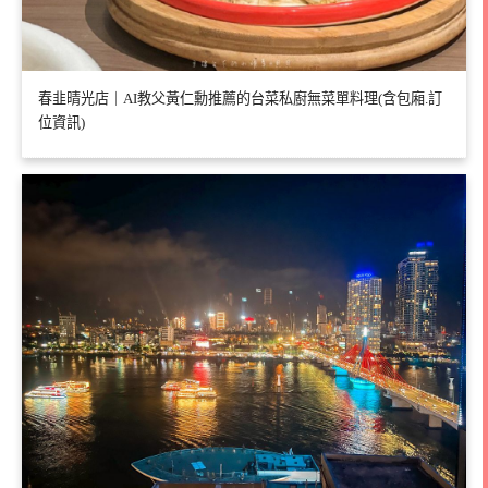
春韭晴光店｜AI教父黃仁勳推薦的台菜私廚無菜單料理(含包廂.訂
位資訊)