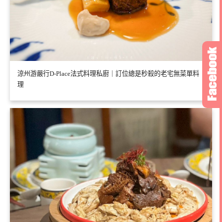
涼州游嚴行D-Place法式料理私廚｜訂位總是秒殺的老宅無菜單料
理