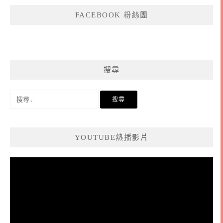
FACEBOOK 粉絲團
搜尋
搜
尋
關
鍵
YOUTUBE熱播影片
字:
視
訊
播
放
器