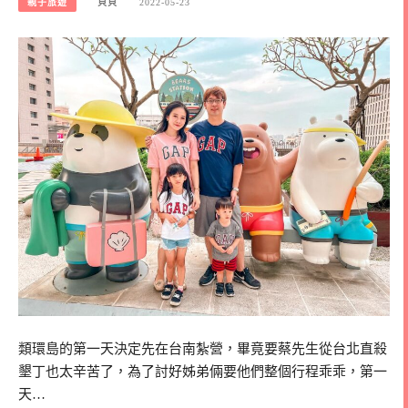
親子旅遊
貝貝
2022-05-23
類環島的第一天決定先在台南紮營，畢竟要蔡先生從台北直殺
墾丁也太辛苦了，為了討好姊弟倆要他們整個行程乖乖，第一
天…