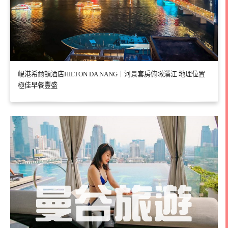
峴港希爾頓酒店HILTON DA NANG｜河景套房俯瞰漢江.地理位置
極佳早餐豐盛