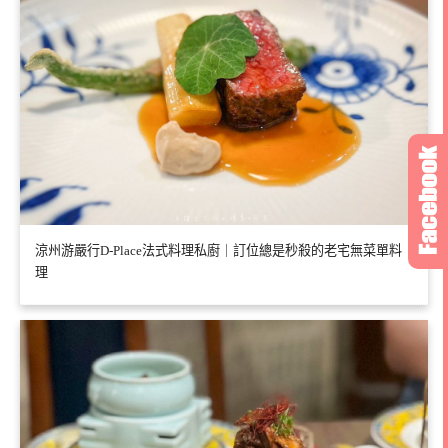
涼州游嚴行D-Place法式料理私廚｜訂位總是秒殺的老宅無菜單料
理