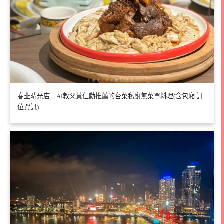
春韭晴光店｜AI教父黃仁勳推薦的台菜私廚無菜單料理(含包廂.訂
位資訊)