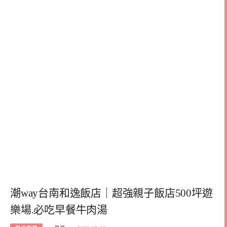
潮way台南和逸飯店｜超強親子飯店500坪遊
樂場.必吃早餐牛肉湯