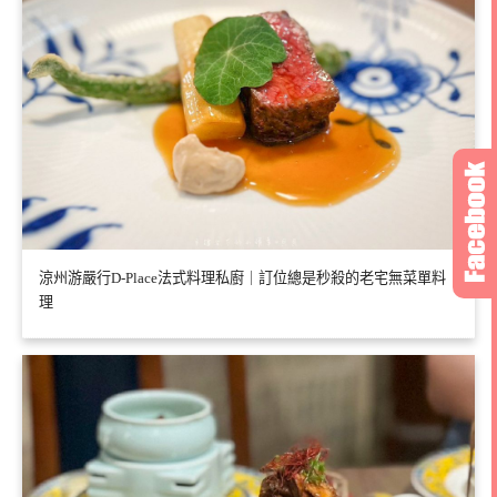
涼州游嚴行D-Place法式料理私廚｜訂位總是秒殺的老宅無菜單料
理