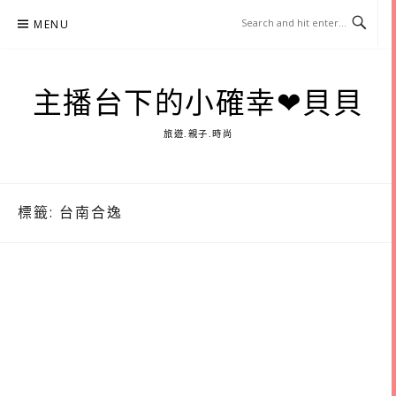
Skip
MENU
to
content
主播台下的小確幸❤貝貝
旅遊.親子.時尚
標籤:
台南合逸