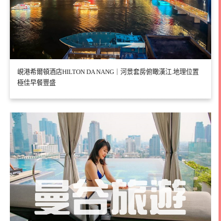
峴港希爾頓酒店HILTON DA NANG｜河景套房俯瞰漢江.地理位置
極佳早餐豐盛