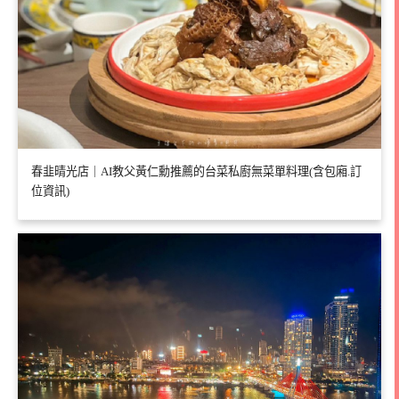
春韭晴光店｜AI教父黃仁勳推薦的台菜私廚無菜單料理(含包廂.訂
位資訊)