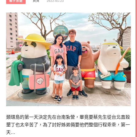
親子旅遊
貝貝
2022-05-23
類環島的第一天決定先在台南紮營，畢竟要蔡先生從台北直殺
墾丁也太辛苦了，為了討好姊弟倆要他們整個行程乖乖，第一
天…