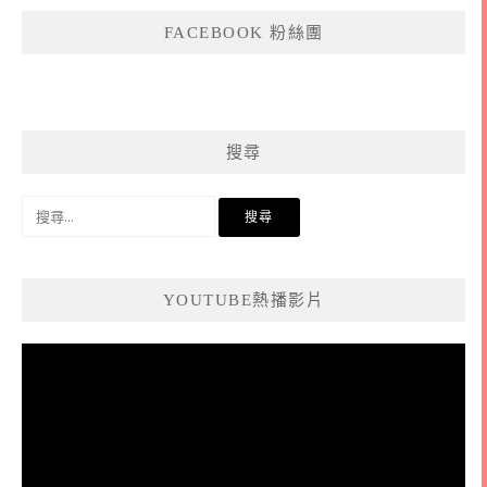
FACEBOOK 粉絲團
搜尋
搜
尋
關
鍵
YOUTUBE熱播影片
字:
視
訊
播
放
器