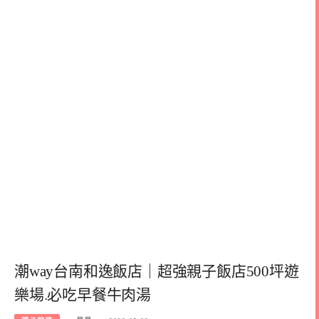
潮way台南和逸飯店｜超強親子飯店500坪遊
樂場.必吃早餐牛肉湯