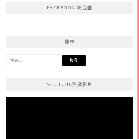
FACEBOOK 粉絲團
搜尋
搜
尋
關
鍵
YOUTUBE熱播影片
字:
視
訊
播
放
器