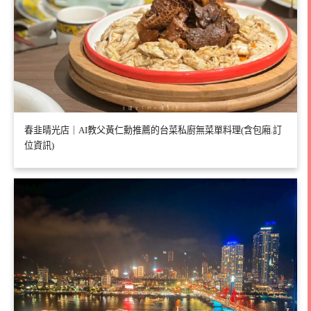
春韭晴光店｜AI教父黃仁勳推薦的台菜私廚無菜單料理(含包廂.訂
位資訊)