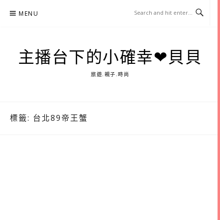
Skip
MENU
to
content
主播台下的小確幸❤貝貝
旅遊.親子.時尚
標籤:
台北89帝王蟹