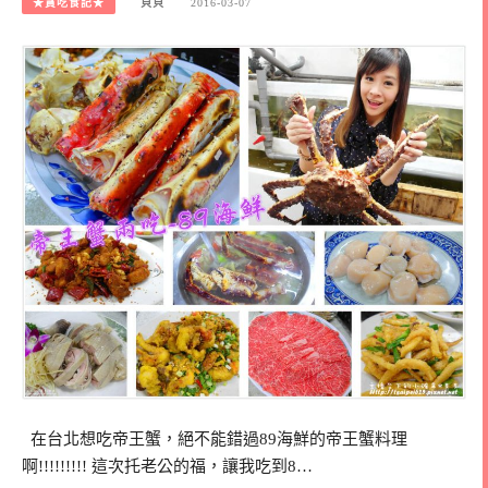
★貪吃食記★
貝貝
2016-03-07
在台北想吃帝王蟹，絕不能錯過89海鮮的帝王蟹料理
啊!!!!!!!!! 這次托老公的福，讓我吃到8…