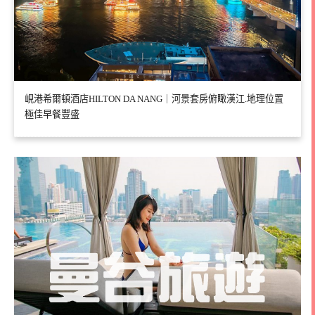
峴港希爾頓酒店HILTON DA NANG｜河景套房俯瞰漢江.地理位置
極佳早餐豐盛