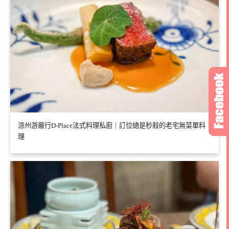
涼州游嚴行D-Place法式料理私廚｜訂位總是秒殺的老宅無菜單料
理