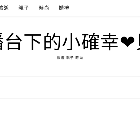
旅遊
親子
時尚
婚禮
播台下的小確幸❤
旅遊.親子.時尚