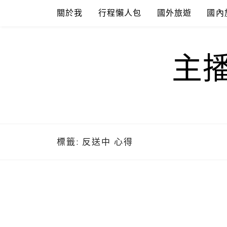
Skip
關於我
行程懶人包
國外旅遊
國內
to
content
主
標籤:
反送中 心得