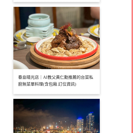
春韭晴光店｜AI教父黃仁勳推薦的台菜私
廚無菜單料理(含包廂.訂位資訊)