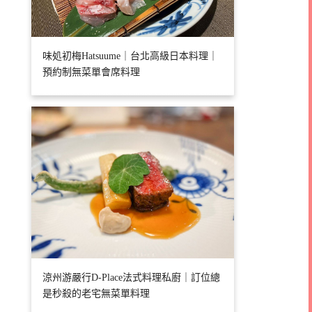
味処初梅Hatsuume｜台北高級日本料理｜
預約制無菜單會席料理
涼州游嚴行D-Place法式料理私廚｜訂位總
是秒殺的老宅無菜單料理