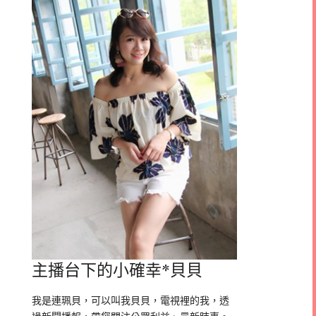
主播台下的小確幸*貝貝
我是連珮貝，可以叫我貝貝，電視裡的我，透