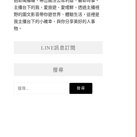
過新聞播報，帶您關注公眾利益、最新時事。
主播台下的我，愛旅遊、愛嚐鮮，透過主播視
野的圖文影音帶你遊世界、體驗生活，這裡是
我主播台下的小確幸，與你分享美好的人事
物。
LINE訊息訂閱
搜尋
搜
尋
關
鍵
字: