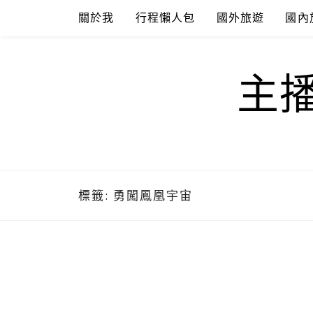
Skip
關於我
行程懶人包
國外旅遊
國內
to
content
主
標籤:
勇闖鳳凰宇宙