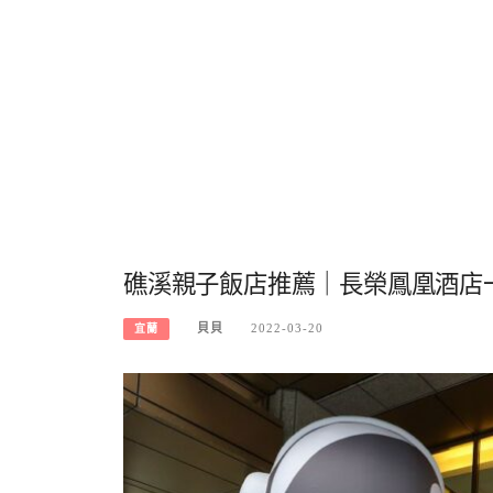
礁溪親子飯店推薦｜長榮鳳凰酒店
貝貝
2022-03-20
宜蘭