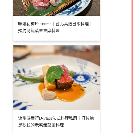
味処初梅Hatsuume｜台北高級日本料理｜
預約制無菜單會席料理
涼州游嚴行D-Place法式料理私廚｜訂位總
是秒殺的老宅無菜單料理