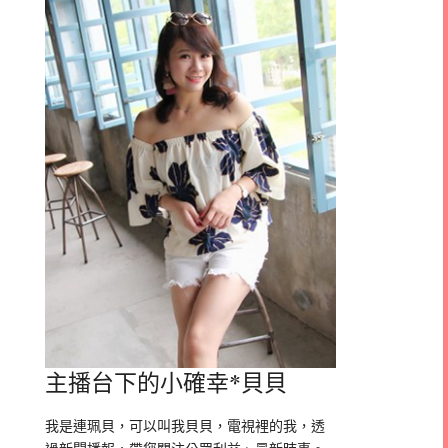
主播台下的小確幸*貝貝
我是連珮貝，可以叫我貝貝，電視裡的我，透