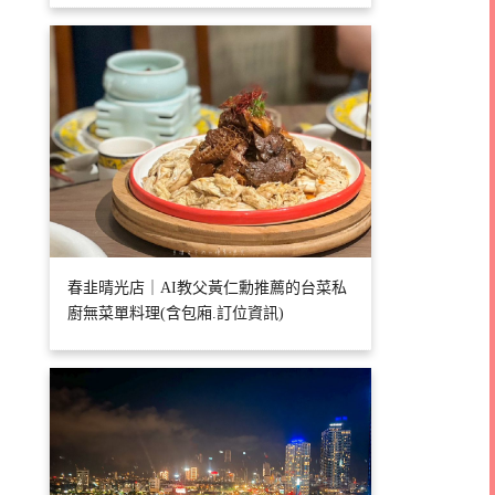
春韭晴光店｜AI教父黃仁勳推薦的台菜私
廚無菜單料理(含包廂.訂位資訊)