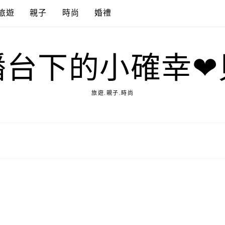
旅遊
親子
時尚
婚禮
播台下的小確幸❤
旅遊.親子.時尚