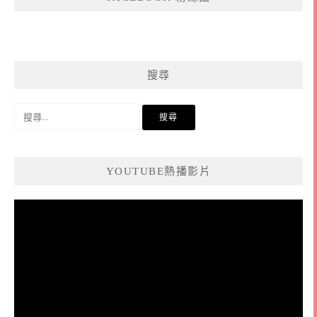
搜尋
搜
尋
關
鍵
YOUTUBE熱播影片
字:
視
訊
播
放
器