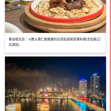
春韭晴光店｜AI教父黃仁勳推薦的台菜私廚無菜單料理(含包廂.訂
位資訊)