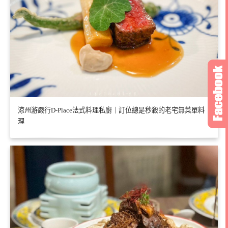
涼州游嚴行D-Place法式料理私廚｜訂位總是秒殺的老宅無菜單料
理