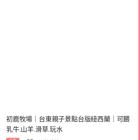
初鹿牧場｜台東親子景點台版紐西蘭｜可餵
乳牛.山羊.滑草.玩水