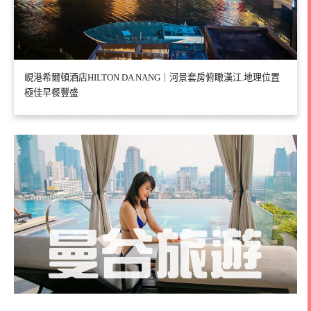
峴港希爾頓酒店HILTON DA NANG｜河景套房俯瞰漢江.地理位置
極佳早餐豐盛