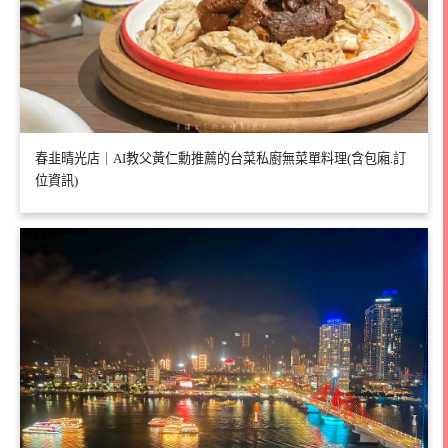
春韭晴光店｜AI教父黃仁勳推薦的台菜私廚無菜單料理(含包廂.訂
位資訊)