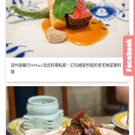
涼州游嚴行D-Place法式料理私廚｜訂位總是秒殺的老宅無菜單料
理