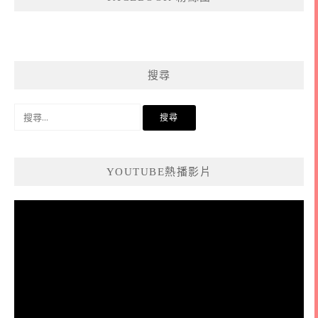
搜尋
搜
尋
關
鍵
YOUTUBE熱播影片
字:
視
訊
播
放
器