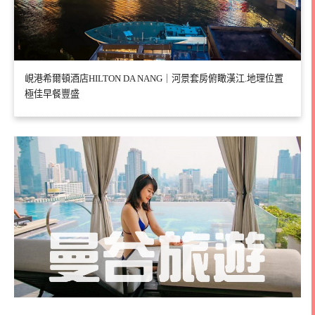
峴港希爾頓酒店HILTON DA NANG｜河景套房俯瞰漢江.地理位置
極佳早餐豐盛