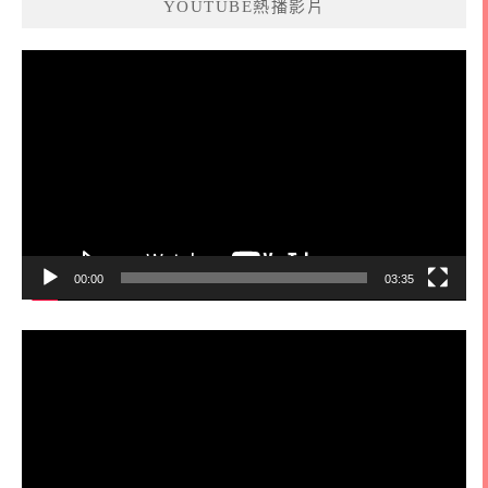
YOUTUBE熱播影片
字:
視
訊
播
放
器
00:00
03:35
視
訊
播
放
器