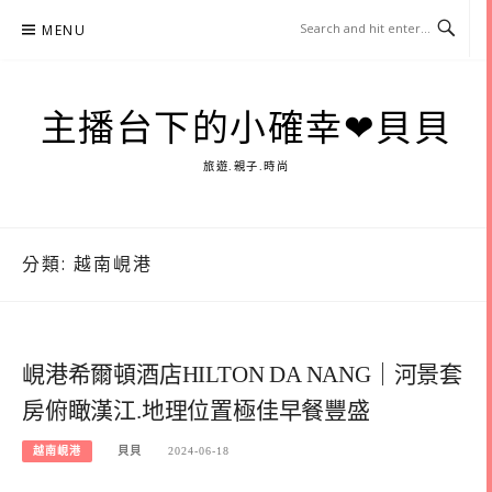
Skip
MENU
to
content
主播台下的小確幸❤貝貝
旅遊.親子.時尚
分類:
越南峴港
峴港希爾頓酒店HILTON DA NANG｜河景套
房俯瞰漢江.地理位置極佳早餐豐盛
越南峴港
貝貝
2024-06-18