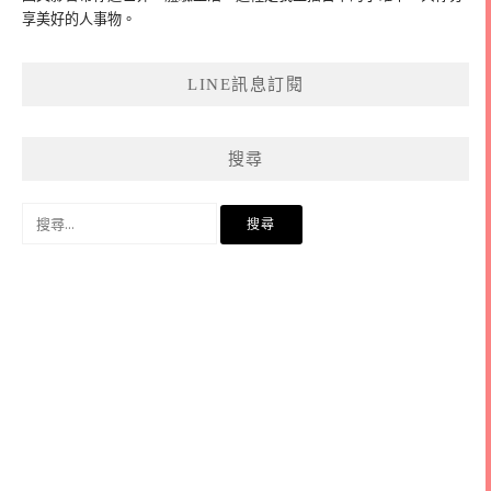
享美好的人事物。
LINE訊息訂閱
搜尋
搜
尋
關
鍵
字: