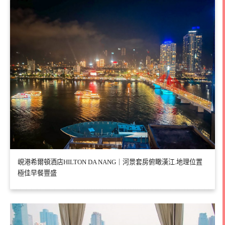
峴港希爾頓酒店HILTON DA NANG｜河景套房俯瞰漢江.地理位置
極佳早餐豐盛