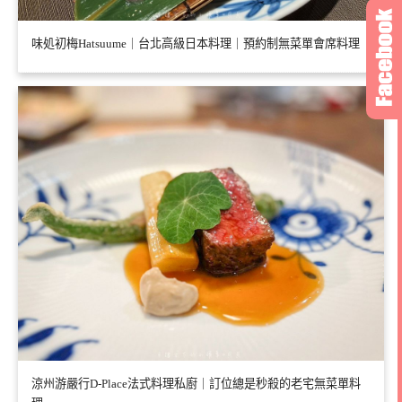
味処初梅Hatsuume｜台北高級日本料理｜預約制無菜單會席料理
涼州游嚴行D-Place法式料理私廚｜訂位總是秒殺的老宅無菜單料