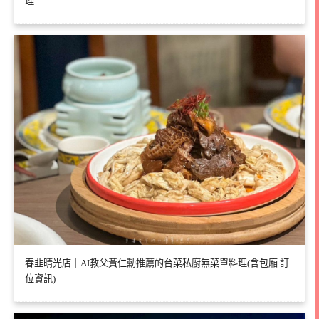
理
春韭晴光店｜AI教父黃仁勳推薦的台菜私廚無菜單料理(含包廂.訂
位資訊)