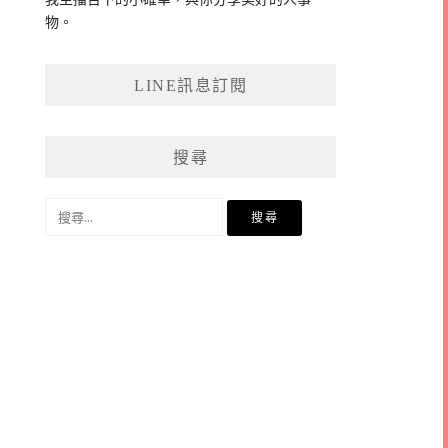
物。
LINE訊息訂閱
搜尋
搜
尋
關
鍵
字: