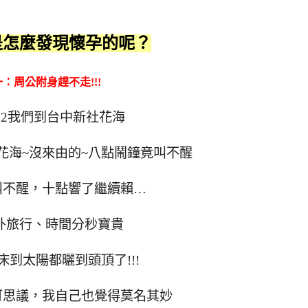
是怎麼發現懷孕的呢？
：周公附身趕不走!!!
11.22我們到台中新社花海
花海~沒來由的~八點鬧鐘竟叫不醒
叫不醒，十點響了繼續賴…
外旅行、時間分秒寶貴
床到太陽都曬到頭頂了!!!
可思議，我自己也覺得莫名其妙