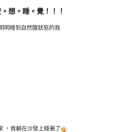
麼。想。睡。覺！！！
明明睡到自然醒狀態的我
家 ，竟躺在沙發上睡著了