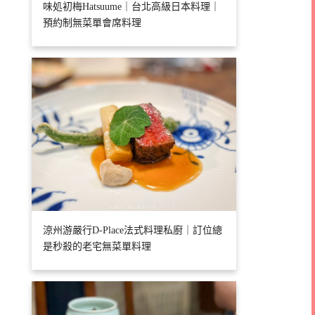
味処初梅Hatsuume｜台北高級日本料理｜
預約制無菜單會席料理
涼州游嚴行D-Place法式料理私廚｜訂位總
是秒殺的老宅無菜單料理