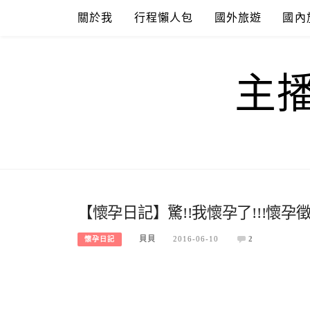
Skip
關於我
行程懶人包
國外旅遊
國內
to
content
主
【懷孕日記】驚!!我懷孕了!!!懷孕徵
貝貝
2016-06-10
2
懷孕日記