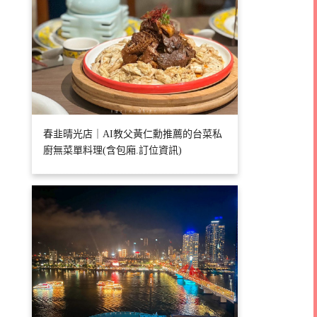
春韭晴光店｜AI教父黃仁勳推薦的台菜私
廚無菜單料理(含包廂.訂位資訊)