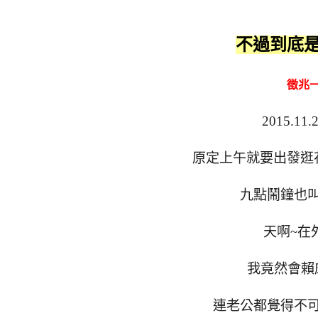
不過到底
徵兆一
2015.
原定上午就要出發逛
九點鬧鐘也
天啊~在
我竟然會賴
連老公都覺得不