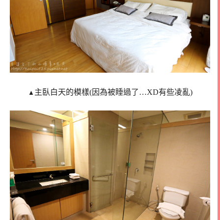
主臥白天的模樣(因為被睡過了…XD有些凌亂)
▲