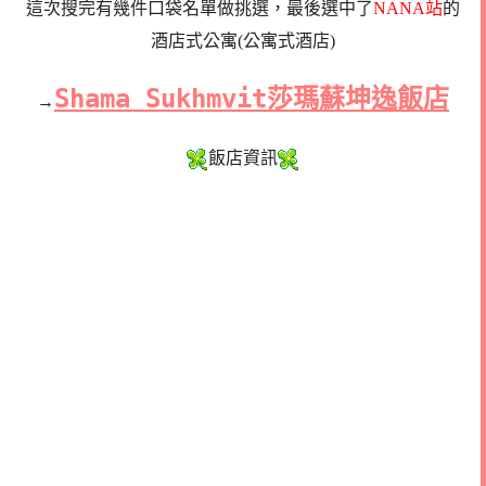
這次搜完有幾件口袋名單做挑選，最後選中了
NANA站
的
酒店式公寓(公寓式酒店)
Shama Sukhmvit莎瑪蘇坤逸飯店
→
飯店資訊