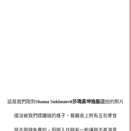
這是我們剛到
Shama Sukhumvit莎瑪素坤逸飯店
拍的照片
還沒被我們蹂躪過的樣子，餐廳桌上附有五包零食
是不用錢免費的，但剛入住時有一點讓我不甚滿意