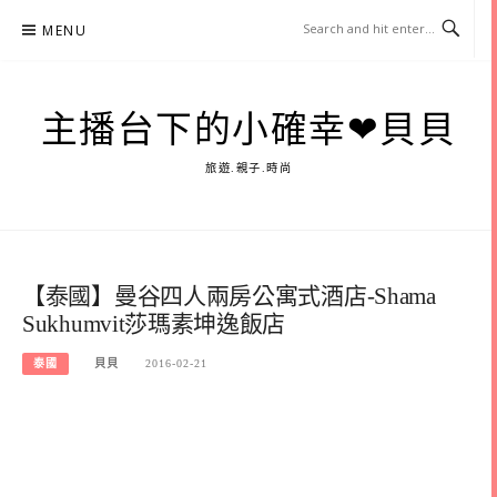
Skip
MENU
to
content
主播台下的小確幸❤貝貝
旅遊.親子.時尚
【泰國】曼谷四人兩房公寓式酒店-Shama
Sukhumvit莎瑪素坤逸飯店
泰國
貝貝
2016-02-21